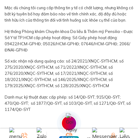
Mặc dù chúng tôi cung cấp thông tin y tế có chất lượng, nhưng không có
bất kỳ tuyên bố hay đảm bảo nào về tính chính xác, độ đầy đủ hoặc
tính hữu ích của thông tin đối với tình huống sức khỏe cụ thể của bạn.
Hệ thống Phòng khám Chuyên khoa Da liễu & Thẩm mỹ Pensilia – Được
Sở Y tế TP.HCM cấp phép hoạt động: Số Giấy phép hoạt động:
09422/HCM-GPHĐ; 05026/HCM-GPHĐ; 07646/HCM-GPHĐ; 2066/
ĐNAI-GPHĐ
Số xác nhận nội dung quảng cáo: số 24/2021/XNQC-SYTHCM, số
275/2020/XNQC-SYTHCM, số 71/2022/XNQC-SYTHCM, số
276/2020/XNQC-SYTHCM, số 17/2021/XNQC-SYTHCM, số
18/2021/XNQC-SYTHCM, số 146/2025/XNQC-SYTHCM, số
179/2025/XNQC-SYTHCM, số 128/2025/XNQC-SYTHCM
Danh mục kỹ thuật được cấp phép: số 14/QĐ-SYT; 915/QĐ-SYT;
470/QĐ-SYT; số 1877/QĐ-SYT, số 103/QĐ-SYT, số 1271/QĐ-SYT, số
1174/QĐ-SYT