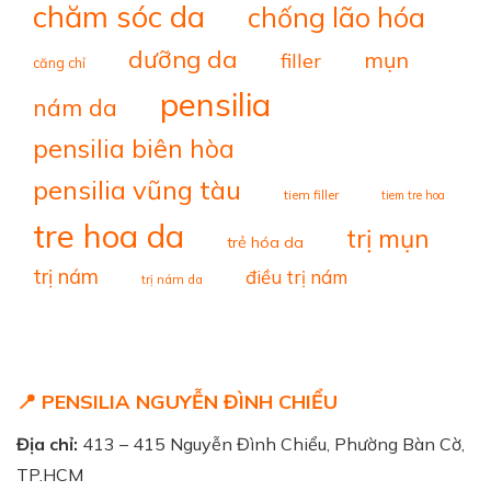
chăm sóc da
chống lão hóa
dưỡng da
mụn
filler
căng chỉ
pensilia
nám da
pensilia biên hòa
pensilia vũng tàu
tiem filler
tiem tre hoa
tre hoa da
trị mụn
trẻ hóa da
trị nám
điều trị nám
trị nám da
📍 PENSILIA NGUYỄN ĐÌNH CHIỂU
Địa chỉ:
413 – 415 Nguyễn Đình Chiểu, Phường Bàn Cờ,
TP.HCM