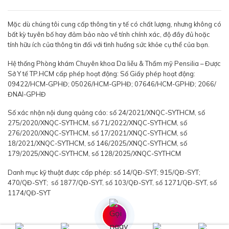
Mặc dù chúng tôi cung cấp thông tin y tế có chất lượng, nhưng không có
bất kỳ tuyên bố hay đảm bảo nào về tính chính xác, độ đầy đủ hoặc
tính hữu ích của thông tin đối với tình huống sức khỏe cụ thể của bạn.
Hệ thống Phòng khám Chuyên khoa Da liễu & Thẩm mỹ Pensilia – Được
Sở Y tế TP.HCM cấp phép hoạt động: Số Giấy phép hoạt động:
09422/HCM-GPHĐ; 05026/HCM-GPHĐ; 07646/HCM-GPHĐ; 2066/
ĐNAI-GPHĐ
Số xác nhận nội dung quảng cáo: số 24/2021/XNQC-SYTHCM, số
275/2020/XNQC-SYTHCM, số 71/2022/XNQC-SYTHCM, số
276/2020/XNQC-SYTHCM, số 17/2021/XNQC-SYTHCM, số
18/2021/XNQC-SYTHCM, số 146/2025/XNQC-SYTHCM, số
179/2025/XNQC-SYTHCM, số 128/2025/XNQC-SYTHCM
Danh mục kỹ thuật được cấp phép: số 14/QĐ-SYT; 915/QĐ-SYT;
470/QĐ-SYT; số 1877/QĐ-SYT, số 103/QĐ-SYT, số 1271/QĐ-SYT, số
1174/QĐ-SYT