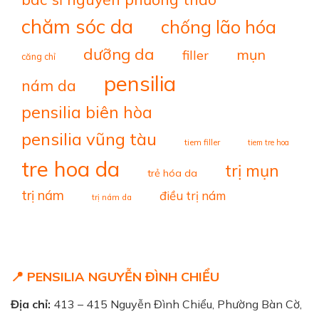
chăm sóc da
chống lão hóa
dưỡng da
mụn
filler
căng chỉ
pensilia
nám da
pensilia biên hòa
pensilia vũng tàu
tiem filler
tiem tre hoa
tre hoa da
trị mụn
trẻ hóa da
trị nám
điều trị nám
trị nám da
📍 PENSILIA NGUYỄN ĐÌNH CHIỂU
Địa chỉ:
413 – 415 Nguyễn Đình Chiểu, Phường Bàn Cờ,