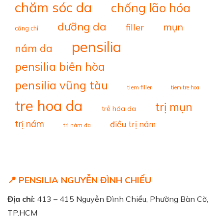
chăm sóc da
chống lão hóa
dưỡng da
mụn
filler
căng chỉ
pensilia
nám da
pensilia biên hòa
pensilia vũng tàu
tiem filler
tiem tre hoa
tre hoa da
trị mụn
trẻ hóa da
trị nám
điều trị nám
trị nám da
📍 PENSILIA NGUYỄN ĐÌNH CHIỂU
Địa chỉ:
413 – 415 Nguyễn Đình Chiểu, Phường Bàn Cờ,
TP.HCM