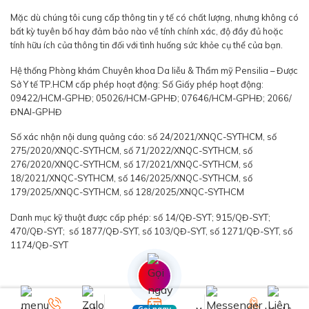
Mặc dù chúng tôi cung cấp thông tin y tế có chất lượng, nhưng không có
bất kỳ tuyên bố hay đảm bảo nào về tính chính xác, độ đầy đủ hoặc
tính hữu ích của thông tin đối với tình huống sức khỏe cụ thể của bạn.
Hệ thống Phòng khám Chuyên khoa Da liễu & Thẩm mỹ Pensilia – Được
Sở Y tế TP.HCM cấp phép hoạt động: Số Giấy phép hoạt động:
09422/HCM-GPHĐ; 05026/HCM-GPHĐ; 07646/HCM-GPHĐ; 2066/
ĐNAI-GPHĐ
Số xác nhận nội dung quảng cáo: số 24/2021/XNQC-SYTHCM, số
275/2020/XNQC-SYTHCM, số 71/2022/XNQC-SYTHCM, số
276/2020/XNQC-SYTHCM, số 17/2021/XNQC-SYTHCM, số
18/2021/XNQC-SYTHCM, số 146/2025/XNQC-SYTHCM, số
179/2025/XNQC-SYTHCM, số 128/2025/XNQC-SYTHCM
Danh mục kỹ thuật được cấp phép: số 14/QĐ-SYT; 915/QĐ-SYT;
470/QĐ-SYT; số 1877/QĐ-SYT, số 103/QĐ-SYT, số 1271/QĐ-SYT, số
1174/QĐ-SYT