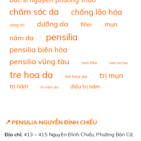
chăm sóc da
chống lão hóa
dưỡng da
mụn
filler
căng chỉ
pensilia
nám da
pensilia biên hòa
pensilia vũng tàu
tiem filler
tiem tre hoa
tre hoa da
trị mụn
trẻ hóa da
trị nám
điều trị nám
trị nám da
📍 PENSILIA NGUYỄN ĐÌNH CHIỂU
Địa chỉ:
413 – 415 Nguyễn Đình Chiểu, Phường Bàn Cờ,