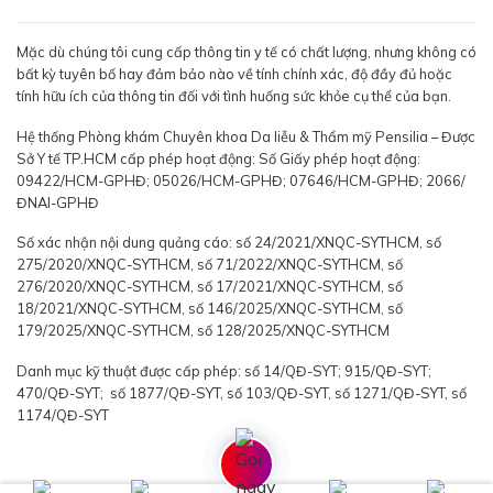
Mặc dù chúng tôi cung cấp thông tin y tế có chất lượng, nhưng không có
bất kỳ tuyên bố hay đảm bảo nào về tính chính xác, độ đầy đủ hoặc
tính hữu ích của thông tin đối với tình huống sức khỏe cụ thể của bạn.
Hệ thống Phòng khám Chuyên khoa Da liễu & Thẩm mỹ Pensilia – Được
Sở Y tế TP.HCM cấp phép hoạt động: Số Giấy phép hoạt động:
09422/HCM-GPHĐ; 05026/HCM-GPHĐ; 07646/HCM-GPHĐ; 2066/
ĐNAI-GPHĐ
Số xác nhận nội dung quảng cáo: số 24/2021/XNQC-SYTHCM, số
275/2020/XNQC-SYTHCM, số 71/2022/XNQC-SYTHCM, số
276/2020/XNQC-SYTHCM, số 17/2021/XNQC-SYTHCM, số
18/2021/XNQC-SYTHCM, số 146/2025/XNQC-SYTHCM, số
179/2025/XNQC-SYTHCM, số 128/2025/XNQC-SYTHCM
Danh mục kỹ thuật được cấp phép: số 14/QĐ-SYT; 915/QĐ-SYT;
470/QĐ-SYT; số 1877/QĐ-SYT, số 103/QĐ-SYT, số 1271/QĐ-SYT, số
1174/QĐ-SYT