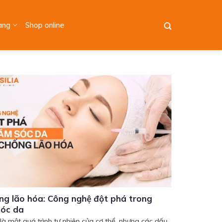
àng
Shop online
ng lão hóa: Công nghệ đột phá trong
óc da
là một quá trình tự nhiên của cơ thể, nhưng các dấu