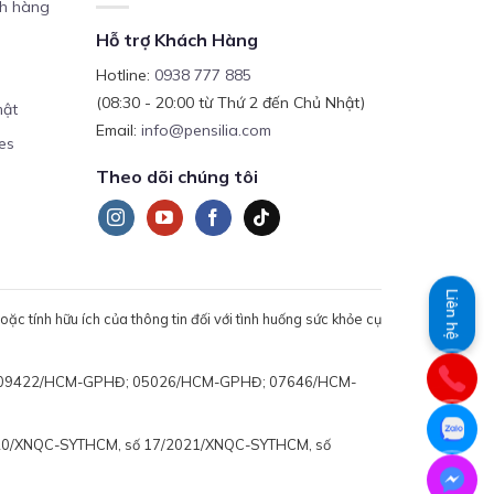
ch hàng
Hỗ trợ Khách Hàng
Hotline:
0938 777 885
(08:30 - 20:00 từ Thứ 2 đến Chủ Nhật)
mật
Email:
info@pensilia.com
es
Theo dõi chúng tôi
Liên hệ
c tính hữu ích của thông tin đối với tình huống sức khỏe cụ
 động: 09422/HCM-GPHĐ; 05026/HCM-GPHĐ; 07646/HCM-
020/XNQC-SYTHCM, số 17/2021/XNQC-SYTHCM, số