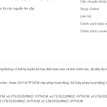
Câu chuyện khá
 từ các nguồn tin cậy.
Shop Online
Liên hệ
Chính sách bảo 
Chính sách cooki
ưng không có bất kỳ tuyên bố hay đảm bảo nào về tính chính xác, độ đầy đủ hoặ
ensilia – Được Sở Y tế TP.HCM cấp phép hoạt động: Số Giấy phép hoạt
YTHCM, số 275/2020/XNQC-SYTHCM, số 71/2022/XNQC-SYTHCM, số 276/2
số 179/2025/XNQC-SYTHCM, số 128/2025/XNQC-SYTHCM