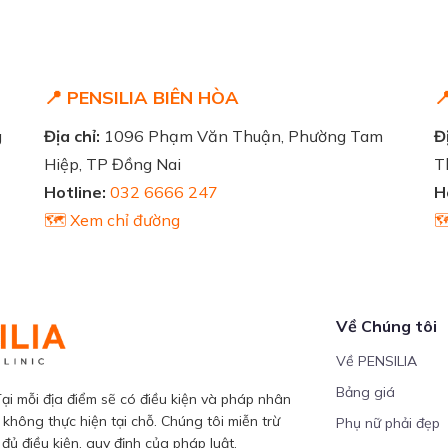
📍 PENSILIA BIÊN HÒA

g
Địa chỉ:
1096 Phạm Văn Thuận, Phường Tam
Đị
Hiệp, TP Đồng Nai
T
Hotline:
032 6666 247
H
🗺️ Xem chỉ đường

Về Chúng tôi
Về PENSILIA
Bảng giá
ại mỗi địa điểm sẽ có điều kiện và pháp nhân
 không thực hiện tại chỗ. Chúng tôi miễn trừ
Phụ nữ phải đẹp
ủ điều kiện, quy định của pháp luật.