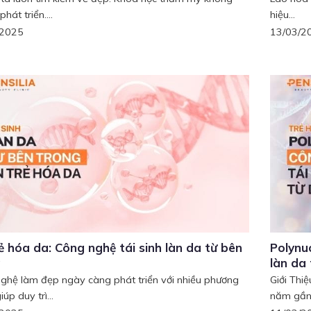
hát triển....
hiệu...
/2025
13/03/2
ẻ hóa da: Công nghệ tái sinh làn da từ bên
Polynuc
g
làn da
ghệ làm đẹp ngày càng phát triển với nhiều phương
Giới Thi
úp duy trì...
năm gần 