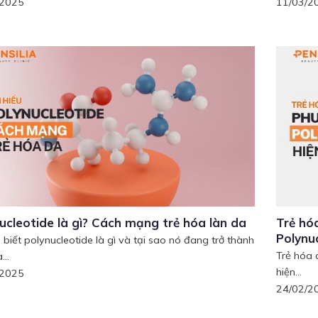
/2025
11/03/2
ucleotide là gì? Cách mạng trẻ hóa làn da
Trẻ hó
Polynuc
 biết polynucleotide là gì và tại sao nó đang trở thành
Trẻ hóa 
...
hiện...
/2025
24/02/2