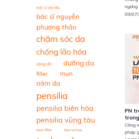
ngừng p
bác sĩ da liễu
09/07
bác sĩ nguyễn
phương thảo
chăm sóc da
chống lão hóa
dưỡng da
căng chỉ
mụn
filler
nám da
pensilia
pensilia biên hòa
PN tr
tron
pensilia vũng tàu
Công n
tiem filler
tiem tre hoa
pháp gi