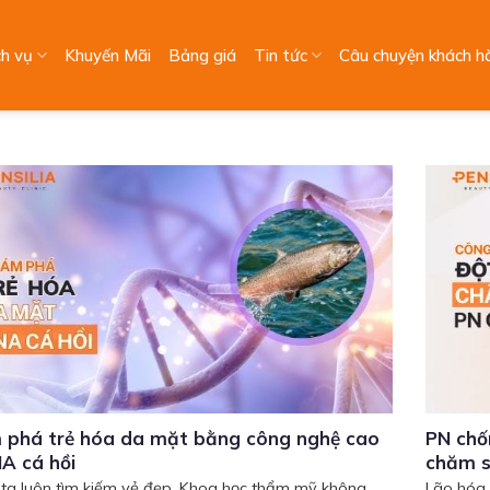
ch vụ
Khuyến Mãi
Bảng giá
Tin tức
Câu chuyện khách h
 phá trẻ hóa da mặt bằng công nghệ cao
PN chố
A cá hồi
chăm s
ta luôn tìm kiếm vẻ đẹp. Khoa học thẩm mỹ không
Lão hóa 