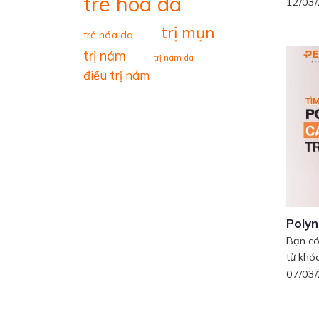
tre hoa da
12/03
trị mụn
trẻ hóa da
trị nám
trị nám da
điều trị nám
Polyn
Bạn có
từ khóa
07/03