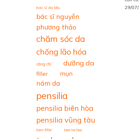
29/07
bác sĩ da liễu
bác sĩ nguyễn
phương thảo
chăm sóc da
chống lão hóa
dưỡng da
căng chỉ
mụn
filler
nám da
pensilia
pensilia biên hòa
pensilia vũng tàu
tiem filler
tiem tre hoa