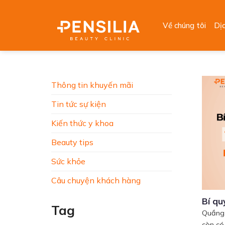
Skip
to
Về chúng tôi
Dị
content
Thông tin khuyến mãi
Tin tức sự kiện
Kiến thức y khoa
Beauty tips
Sức khỏe
Câu chuyện khách hàng
Bí qu
Tag
Quầng 
còn có.