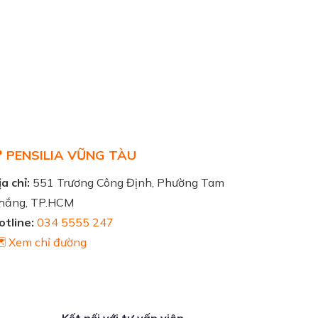
 PENSILIA VŨNG TÀU
a chỉ:
551 Trương Công Định, Phường Tam
hắng, TP.HCM
otline:
034 5555 247
️ Xem chỉ đường
Kết nối với tư vấn viên