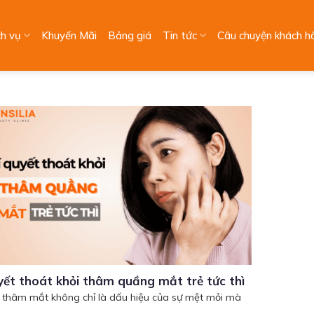
ch vụ
Khuyến Mãi
Bảng giá
Tin tức
Câu chuyện khách h
yết thoát khỏi thâm quầng mắt trẻ tức thì
thâm mắt không chỉ là dấu hiệu của sự mệt mỏi mà
..