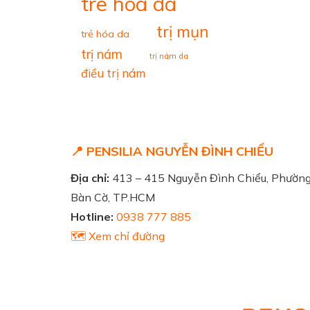
tre hoa da
trị mụn
trẻ hóa da
trị nám
trị nám da
điều trị nám
📍 PENSILIA NGUYỄN ĐÌNH CHIỂU
Địa chỉ:
413 – 415 Nguyễn Đình Chiểu, Phườn
Bàn Cờ, TP.HCM
Hotline:
0938 777 885
🗺️ Xem chỉ đường