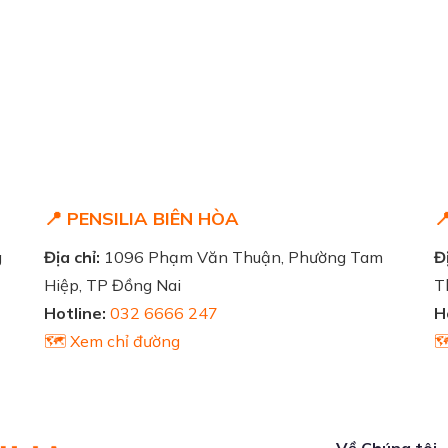
📍 PENSILIA BIÊN HÒA

g
Địa chỉ:
1096 Phạm Văn Thuận, Phường Tam
Đị
Hiệp, TP Đồng Nai
T
Hotline:
032 6666 247
H
🗺️ Xem chỉ đường

Về Chúng tôi