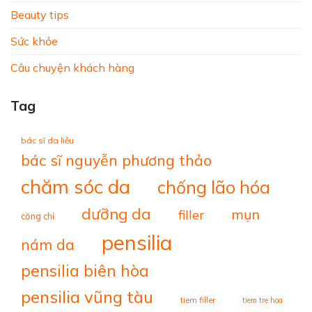
Beauty tips
Sức khỏe
Câu chuyện khách hàng
Tag
bác sĩ da liễu
bác sĩ nguyễn phương thảo
chăm sóc da
chống lão hóa
dưỡng da
mụn
filler
căng chỉ
pensilia
nám da
pensilia biên hòa
pensilia vũng tàu
tiem filler
tiem tre hoa