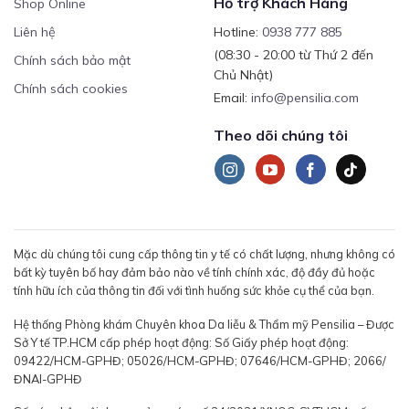
Hỗ trợ Khách Hàng
Shop Online
Liên hệ
Hotline:
0938 777 885
(08:30 - 20:00 từ Thứ 2 đến
Chính sách bảo mật
Chủ Nhật)
Chính sách cookies
Email:
info@pensilia.com
Theo dõi chúng tôi
Mặc dù chúng tôi cung cấp thông tin y tế có chất lượng, nhưng không có
bất kỳ tuyên bố hay đảm bảo nào về tính chính xác, độ đầy đủ hoặc
tính hữu ích của thông tin đối với tình huống sức khỏe cụ thể của bạn.
Hệ thống Phòng khám Chuyên khoa Da liễu & Thẩm mỹ Pensilia – Được
Sở Y tế TP.HCM cấp phép hoạt động: Số Giấy phép hoạt động:
09422/HCM-GPHĐ; 05026/HCM-GPHĐ; 07646/HCM-GPHĐ; 2066/
ĐNAI-GPHĐ