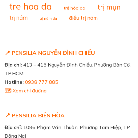
tre hoa da
trị mụn
trẻ hóa da
trị nám
điều trị nám
trị nám da
📍 PENSILIA NGUYỄN ĐÌNH CHIỂU
Địa chỉ:
413 – 415 Nguyễn Đình Chiểu, Phường Bàn Cờ,
TP.HCM
Hotline:
0938 777 885
🗺️ Xem chỉ đường
📍 PENSILIA BIÊN HÒA
Địa chỉ:
1096 Phạm Văn Thuận, Phường Tam Hiệp, TP
Đồng Nai