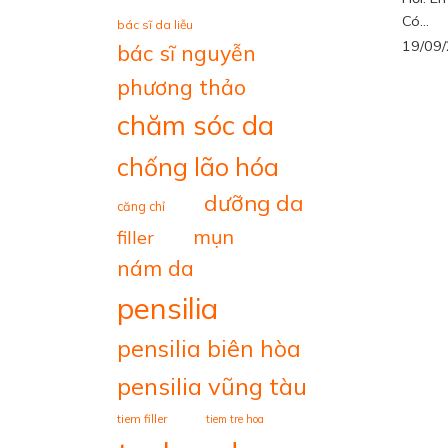
Có...
bác sĩ da liễu
19/09
bác sĩ nguyễn
phương thảo
chăm sóc da
chống lão hóa
dưỡng da
căng chỉ
mụn
filler
nám da
pensilia
pensilia biên hòa
pensilia vũng tàu
tiem filler
tiem tre hoa