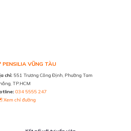
 PENSILIA VŨNG TÀU
a chỉ:
551 Trương Công Định, Phường Tam
hắng, TP.HCM
otline:
034 5555 247
️ Xem chỉ đường
Kết nối với tư vấn viên