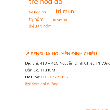
tre hoa da
trị mụn
trẻ hóa da
trị nám
trị nám da
điều trị nám
📍 PENSILIA NGUYỄN ĐÌNH CHIỂU
Địa chỉ:
413 – 415 Nguyễn Đình Chiểu, Phườn
Bàn Cờ, TP.HCM
Hotline:
0938 777 885
🗺️ Xem chỉ đường