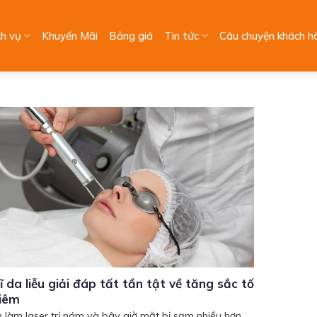
ch vụ
Khuyến Mãi
Bảng giá
Tin tức
Câu chuyện khách h
ĩ da liễu giải đáp tất tần tật về tăng sắc tố
viêm
m làm laser trị nám và bây giờ mặt bị sạm nhiều hơn.