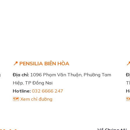
📍 PENSILIA BIÊN HÒA

g
Địa chỉ:
1096 Phạm Văn Thuận, Phường Tam
Đị
Hiệp, TP Đồng Nai
T
Hotline:
032 6666 247
H
🗺️ Xem chỉ đường

Về Chúng tôi