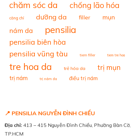
chăm sóc da
chống lão hóa
dưỡng da
mụn
filler
căng chỉ
pensilia
nám da
pensilia biên hòa
pensilia vũng tàu
tiem filler
tiem tre hoa
tre hoa da
trị mụn
trẻ hóa da
trị nám
điều trị nám
trị nám da
📍 PENSILIA NGUYỄN ĐÌNH CHIỂU
Địa chỉ:
413 – 415 Nguyễn Đình Chiểu, Phường Bàn Cờ,
TP.HCM