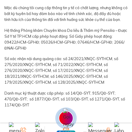
Mặc dù chúng tôi cung cấp thông tin y tế có chất lượng, nhưng không có
bất kỳ tuyên bố hay đảm bảo nào về tính chính xác, độ đầy đủ hoặc
tính hữu ích của thông tin đối với tình huống sức khỏe cụ thể của bạn.
Hệ thống Phòng khám Chuyên khoa Da liễu & Thẩm mỹ Pensilia – Được
Sở Y tế TP.HCM cấp phép hoạt động: Số Giấy phép hoạt động:
09422/HCM-GPHĐ; 05026/HCM-GPHĐ; 07646/HCM-GPHĐ; 2066/
ĐNAI-GPHĐ
Số xác nhận nội dung quảng cáo: số 24/2021/XNQC-SYTHCM, số
275/2020/XNQC-SYTHCM, số 71/2022/XNQC-SYTHCM, số
276/2020/XNQC-SYTHCM, số 17/2021/XNQC-SYTHCM, số
18/2021/XNQC-SYTHCM, số 146/2025/XNQC-SYTHCM, số
179/2025/XNQC-SYTHCM, số 128/2025/XNQC-SYTHCM
Danh mục kỹ thuật được cấp phép: số 14/QĐ-SYT; 915/QĐ-SYT;
470/QĐ-SYT; số 1877/QĐ-SYT, số 103/QĐ-SYT, số 1271/QĐ-SYT, số
1174/QĐ-SYT