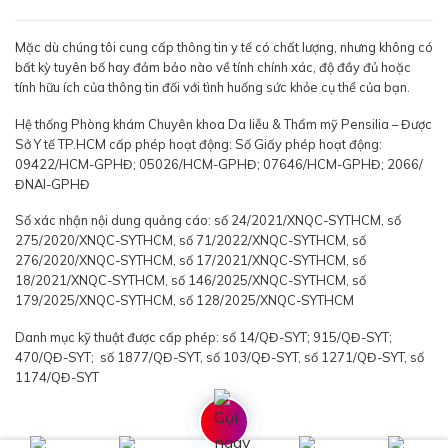
Mặc dù chúng tôi cung cấp thông tin y tế có chất lượng, nhưng không có
bất kỳ tuyên bố hay đảm bảo nào về tính chính xác, độ đầy đủ hoặc
tính hữu ích của thông tin đối với tình huống sức khỏe cụ thể của bạn.
Hệ thống Phòng khám Chuyên khoa Da liễu & Thẩm mỹ Pensilia – Được
Sở Y tế TP.HCM cấp phép hoạt động: Số Giấy phép hoạt động:
09422/HCM-GPHĐ; 05026/HCM-GPHĐ; 07646/HCM-GPHĐ; 2066/
ĐNAI-GPHĐ
Số xác nhận nội dung quảng cáo: số 24/2021/XNQC-SYTHCM, số
275/2020/XNQC-SYTHCM, số 71/2022/XNQC-SYTHCM, số
276/2020/XNQC-SYTHCM, số 17/2021/XNQC-SYTHCM, số
18/2021/XNQC-SYTHCM, số 146/2025/XNQC-SYTHCM, số
179/2025/XNQC-SYTHCM, số 128/2025/XNQC-SYTHCM
Danh mục kỹ thuật được cấp phép: số 14/QĐ-SYT; 915/QĐ-SYT;
470/QĐ-SYT; số 1877/QĐ-SYT, số 103/QĐ-SYT, số 1271/QĐ-SYT, số
1174/QĐ-SYT