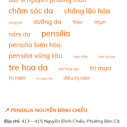
chăm sóc da
chống lão hóa
dưỡng da
mụn
filler
căng chỉ
pensilia
nám da
pensilia biên hòa
pensilia vũng tàu
tiem filler
tiem tre hoa
tre hoa da
trị mụn
trẻ hóa da
trị nám
điều trị nám
trị nám da
📍 PENSILIA NGUYỄN ĐÌNH CHIỂU
Địa chỉ:
413 – 415 Nguyễn Đình Chiểu, Phường Bàn Cờ,