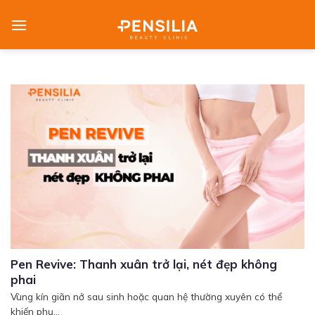
Skip
to
content
Pen Revive: Thanh xuân trở lại, nét đẹp không
phai
Vùng kín giãn nở sau sinh hoặc quan hệ thường xuyên có thể
khiến phụ...