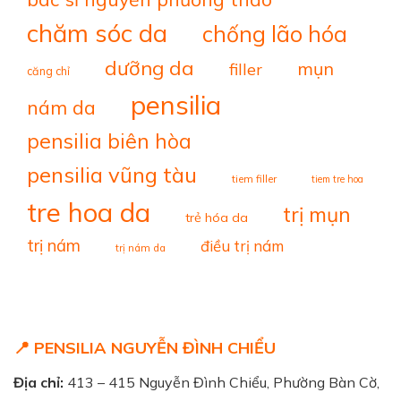
chăm sóc da
chống lão hóa
dưỡng da
mụn
filler
căng chỉ
pensilia
nám da
pensilia biên hòa
pensilia vũng tàu
tiem filler
tiem tre hoa
tre hoa da
trị mụn
trẻ hóa da
trị nám
điều trị nám
trị nám da
📍 PENSILIA NGUYỄN ĐÌNH CHIỂU
Địa chỉ:
413 – 415 Nguyễn Đình Chiểu, Phường Bàn Cờ,