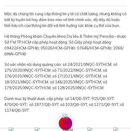
Mặc dù chúng tôi cung cấp thông tin y tế có chất lượng, nhưng không có
bất kỳ tuyên bố hay đảm bảo nào về tính chính xác, độ đầy đủ hoặc
tính hữu ích của thông tin đối với tình huống sức khỏe cụ thể của bạn.
Hệ thống Phòng khám Chuyên khoa Da liễu & Thẩm mỹ Pensilia – Được
Sở Y tế TP.HCM cấp phép hoạt động: Số Giấy phép hoạt động:
09422/HCM-GPHĐ; 05026/HCM-GPHĐ; 07646/HCM-GPHĐ; 2066/
ĐNAI-GPHĐ
Số xác nhận nội dung quảng cáo: số 24/2021/XNQC-SYTHCM, số
275/2020/XNQC-SYTHCM, số 71/2022/XNQC-SYTHCM, số
276/2020/XNQC-SYTHCM, số 17/2021/XNQC-SYTHCM, số
18/2021/XNQC-SYTHCM, số 146/2025/XNQC-SYTHCM, số
179/2025/XNQC-SYTHCM, số 128/2025/XNQC-SYTHCM
Danh mục kỹ thuật được cấp phép: số 14/QĐ-SYT; 915/QĐ-SYT;
470/QĐ-SYT; số 1877/QĐ-SYT, số 103/QĐ-SYT, số 1271/QĐ-SYT, số
1174/QĐ-SYT