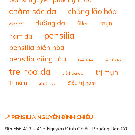
chăm sóc da
chống lão hóa
dưỡng da
mụn
filler
căng chỉ
pensilia
nám da
pensilia biên hòa
pensilia vũng tàu
tiem filler
tiem tre hoa
tre hoa da
trị mụn
trẻ hóa da
trị nám
điều trị nám
trị nám da
📍 PENSILIA NGUYỄN ĐÌNH CHIỂU
Địa chỉ:
413 – 415 Nguyễn Đình Chiểu, Phường Bàn Cờ,