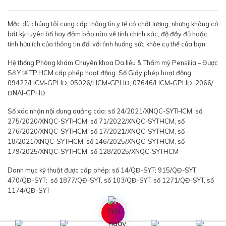
Mặc dù chúng tôi cung cấp thông tin y tế có chất lượng, nhưng không có
bất kỳ tuyên bố hay đảm bảo nào về tính chính xác, độ đầy đủ hoặc
tính hữu ích của thông tin đối với tình huống sức khỏe cụ thể của bạn.
Hệ thống Phòng khám Chuyên khoa Da liễu & Thẩm mỹ Pensilia – Được
Sở Y tế TP.HCM cấp phép hoạt động: Số Giấy phép hoạt động:
09422/HCM-GPHĐ; 05026/HCM-GPHĐ; 07646/HCM-GPHĐ; 2066/
ĐNAI-GPHĐ
Số xác nhận nội dung quảng cáo: số 24/2021/XNQC-SYTHCM, số
275/2020/XNQC-SYTHCM, số 71/2022/XNQC-SYTHCM, số
276/2020/XNQC-SYTHCM, số 17/2021/XNQC-SYTHCM, số
18/2021/XNQC-SYTHCM, số 146/2025/XNQC-SYTHCM, số
179/2025/XNQC-SYTHCM, số 128/2025/XNQC-SYTHCM
Danh mục kỹ thuật được cấp phép: số 14/QĐ-SYT; 915/QĐ-SYT;
470/QĐ-SYT; số 1877/QĐ-SYT, số 103/QĐ-SYT, số 1271/QĐ-SYT, số
1174/QĐ-SYT