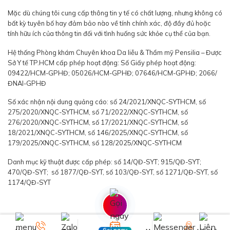
Mặc dù chúng tôi cung cấp thông tin y tế có chất lượng, nhưng không có
bất kỳ tuyên bố hay đảm bảo nào về tính chính xác, độ đầy đủ hoặc
tính hữu ích của thông tin đối với tình huống sức khỏe cụ thể của bạn.
Hệ thống Phòng khám Chuyên khoa Da liễu & Thẩm mỹ Pensilia – Được
Sở Y tế TP.HCM cấp phép hoạt động: Số Giấy phép hoạt động:
09422/HCM-GPHĐ; 05026/HCM-GPHĐ; 07646/HCM-GPHĐ; 2066/
ĐNAI-GPHĐ
Số xác nhận nội dung quảng cáo: số 24/2021/XNQC-SYTHCM, số
275/2020/XNQC-SYTHCM, số 71/2022/XNQC-SYTHCM, số
276/2020/XNQC-SYTHCM, số 17/2021/XNQC-SYTHCM, số
18/2021/XNQC-SYTHCM, số 146/2025/XNQC-SYTHCM, số
179/2025/XNQC-SYTHCM, số 128/2025/XNQC-SYTHCM
Danh mục kỹ thuật được cấp phép: số 14/QĐ-SYT; 915/QĐ-SYT;
470/QĐ-SYT; số 1877/QĐ-SYT, số 103/QĐ-SYT, số 1271/QĐ-SYT, số
1174/QĐ-SYT