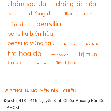
chăm sóc da
chống lão hóa
dưỡng da
mụn
filler
căng chỉ
pensilia
nám da
pensilia biên hòa
pensilia vũng tàu
tiem filler
tiem tre hoa
tre hoa da
trị mụn
trẻ hóa da
trị nám
điều trị nám
trị nám da
📍 PENSILIA NGUYỄN ĐÌNH CHIỂU
Địa chỉ:
413 – 415 Nguyễn Đình Chiểu, Phường Bàn Cờ,
TP.HCM