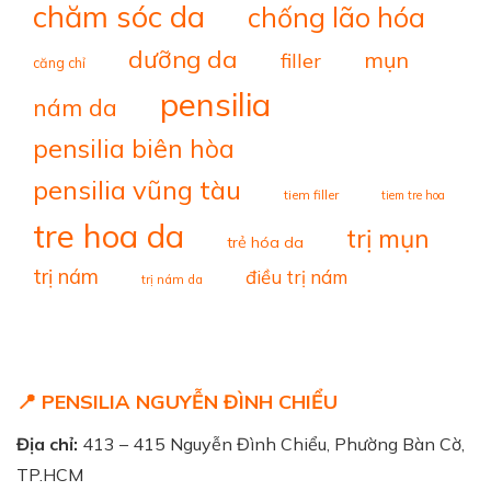
chăm sóc da
chống lão hóa
dưỡng da
mụn
filler
căng chỉ
pensilia
nám da
pensilia biên hòa
pensilia vũng tàu
tiem filler
tiem tre hoa
tre hoa da
trị mụn
trẻ hóa da
trị nám
điều trị nám
trị nám da
📍 PENSILIA NGUYỄN ĐÌNH CHIỂU
Địa chỉ:
413 – 415 Nguyễn Đình Chiểu, Phường Bàn Cờ,
TP.HCM