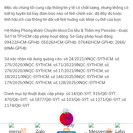
Mặc dù chúng tôi cung cấp thông tin y tế có chất lượng, nhưng không có
bất kỳ tuyên bố hay đảm bảo nào về tính chính xác, độ đầy đủ hoặc
tính hữu ích của thông tin đối với tình huống sức khỏe cụ thể của bạn.
Hệ thống Phòng khám Chuyên khoa Da liễu & Thẩm mỹ Pensilia – Được
Sở Y tế TP.HCM cấp phép hoạt động: Số Giấy phép hoạt động:
09422/HCM-GPHĐ; 05026/HCM-GPHĐ; 07646/HCM-GPHĐ; 2066/
ĐNAI-GPHĐ
Số xác nhận nội dung quảng cáo: số 24/2021/XNQC-SYTHCM, số
275/2020/XNQC-SYTHCM, số 71/2022/XNQC-SYTHCM, số
276/2020/XNQC-SYTHCM, số 17/2021/XNQC-SYTHCM, số
18/2021/XNQC-SYTHCM, số 146/2025/XNQC-SYTHCM, số
179/2025/XNQC-SYTHCM, số 128/2025/XNQC-SYTHCM
Danh mục kỹ thuật được cấp phép: số 14/QĐ-SYT; 915/QĐ-SYT;
470/QĐ-SYT; số 1877/QĐ-SYT, số 103/QĐ-SYT, số 1271/QĐ-SYT, số
1174/QĐ-SYT