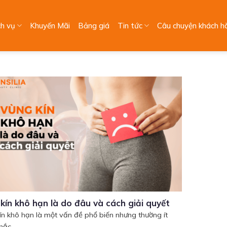
ch vụ
Khuyến Mãi
Bảng giá
Tin tức
Câu chuyện khách h
kín khô hạn là do đâu và cách giải quyết
ín khô hạn là một vấn đề phổ biến nhưng thường ít
ắc...