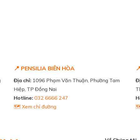
📍 PENSILIA BIÊN HÒA

g
Địa chỉ:
1096 Phạm Văn Thuận, Phường Tam
Đị
Hiệp, TP Đồng Nai
T
Hotline:
032 6666 247
H
🗺️ Xem chỉ đường

Về Chúng tôi