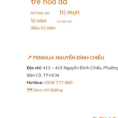
tre hoa da
trị mụn
trẻ hóa da
trị nám
trị nám da
điều trị nám
📍 PENSILIA NGUYỄN ĐÌNH CHIỂU
Địa chỉ:
413 – 415 Nguyễn Đình Chiểu, Phườn
Bàn Cờ, TP.HCM
Hotline:
0938 777 885
🗺️ Xem chỉ đường