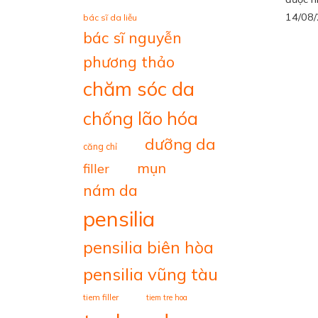
14/08
bác sĩ da liễu
bác sĩ nguyễn
phương thảo
chăm sóc da
chống lão hóa
dưỡng da
căng chỉ
mụn
filler
nám da
pensilia
pensilia biên hòa
pensilia vũng tàu
tiem filler
tiem tre hoa