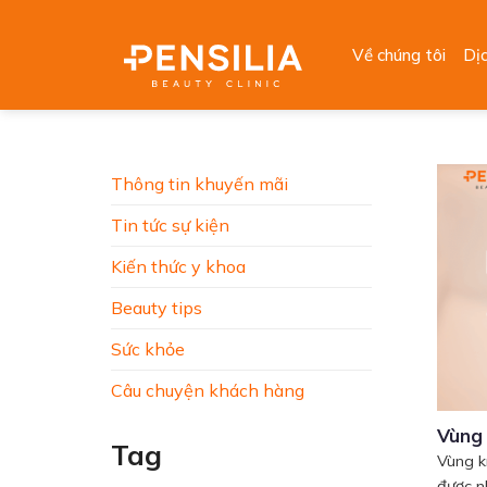
Skip
to
Về chúng tôi
Dị
content
Thông tin khuyến mãi
Tin tức sự kiện
Kiến thức y khoa
Beauty tips
Sức khỏe
Câu chuyện khách hàng
Vùng 
Tag
Vùng k
được nh