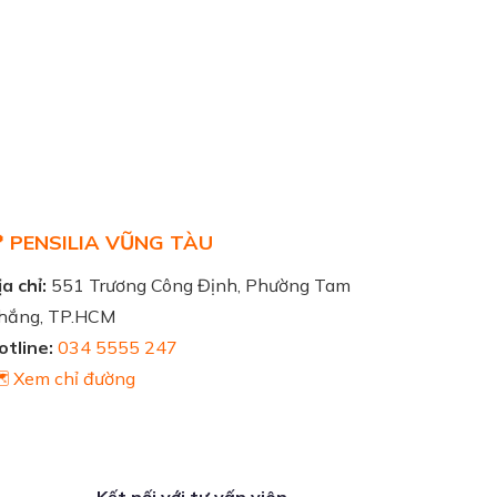
 PENSILIA VŨNG TÀU
a chỉ:
551 Trương Công Định, Phường Tam
hắng, TP.HCM
otline:
034 5555 247
️ Xem chỉ đường
Kết nối với tư vấn viên