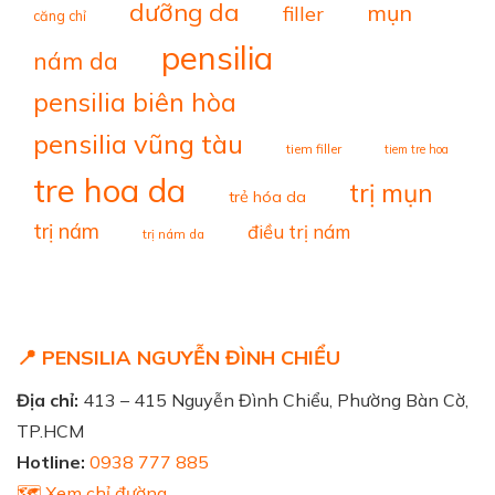
dưỡng da
mụn
filler
căng chỉ
pensilia
nám da
pensilia biên hòa
pensilia vũng tàu
tiem filler
tiem tre hoa
tre hoa da
trị mụn
trẻ hóa da
trị nám
điều trị nám
trị nám da
📍 PENSILIA NGUYỄN ĐÌNH CHIỂU
Địa chỉ:
413 – 415 Nguyễn Đình Chiểu, Phường Bàn Cờ,
TP.HCM
Hotline:
0938 777 885
🗺️ Xem chỉ đường