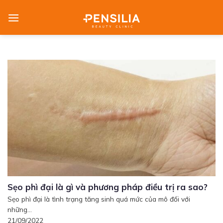
Skip
to
content
Sẹo phì đại là gì và phương pháp điều trị ra sao?
Sẹo phì đại là tình trạng tăng sinh quá mức của mô đối với
những...
21/09/2022