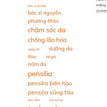
miệng (
bác sĩ da liễu
20/09
bác sĩ nguyễn
phương thảo
chăm sóc da
chống lão hóa
dưỡng da
căng chỉ
mụn
filler
nám da
pensilia
pensilia biên hòa
pensilia vũng tàu
tiem filler
tiem tre hoa