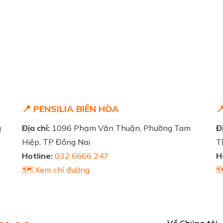
📍 PENSILIA BIÊN HÒA

g
Địa chỉ:
1096 Phạm Văn Thuận, Phường Tam
Đị
Hiệp, TP Đồng Nai
T
Hotline:
032 6666 247
H
🗺️ Xem chỉ đường

Về Chúng tôi