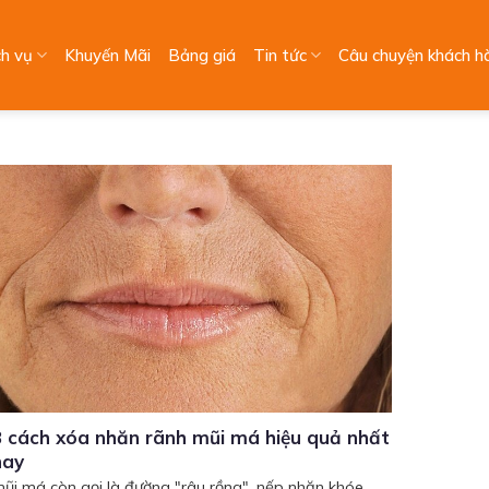
ch vụ
Khuyến Mãi
Bảng giá
Tin tức
Câu chuyện khách h
 cách xóa nhăn rãnh mũi má hiệu quả nhất
nay
ũi má còn gọi là đường "râu rồng", nếp nhăn khóe