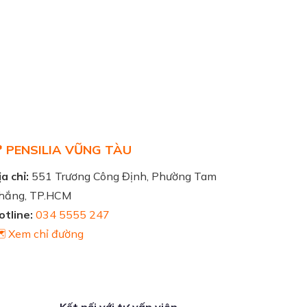
 PENSILIA VŨNG TÀU
a chỉ:
551 Trương Công Định, Phường Tam
hắng, TP.HCM
otline:
034 5555 247
️ Xem chỉ đường
Kết nối với tư vấn viên