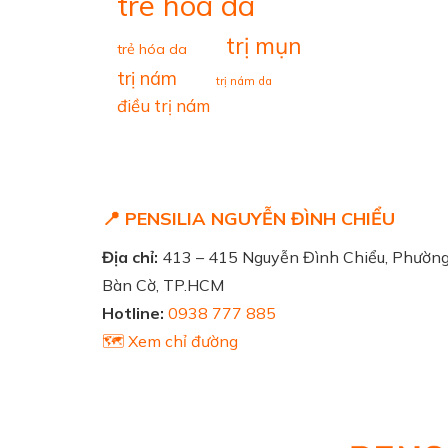
tre hoa da
trị mụn
trẻ hóa da
trị nám
trị nám da
điều trị nám
📍 PENSILIA NGUYỄN ĐÌNH CHIỂU
Địa chỉ:
413 – 415 Nguyễn Đình Chiểu, Phườn
Bàn Cờ, TP.HCM
Hotline:
0938 777 885
🗺️ Xem chỉ đường