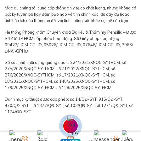
Mặc dù chúng tôi cung cấp thông tin y tế có chất lượng, nhưng không có
bất kỳ tuyên bố hay đảm bảo nào về tính chính xác, độ đầy đủ hoặc
tính hữu ích của thông tin đối với tình huống sức khỏe cụ thể của bạn.
Hệ thống Phòng khám Chuyên khoa Da liễu & Thẩm mỹ Pensilia – Được
Sở Y tế TP.HCM cấp phép hoạt động: Số Giấy phép hoạt động:
09422/HCM-GPHĐ; 05026/HCM-GPHĐ; 07646/HCM-GPHĐ; 2066/
ĐNAI-GPHĐ
Số xác nhận nội dung quảng cáo: số 24/2021/XNQC-SYTHCM, số
275/2020/XNQC-SYTHCM, số 71/2022/XNQC-SYTHCM, số
276/2020/XNQC-SYTHCM, số 17/2021/XNQC-SYTHCM, số
18/2021/XNQC-SYTHCM, số 146/2025/XNQC-SYTHCM, số
179/2025/XNQC-SYTHCM, số 128/2025/XNQC-SYTHCM
Danh mục kỹ thuật được cấp phép: số 14/QĐ-SYT; 915/QĐ-SYT;
470/QĐ-SYT; số 1877/QĐ-SYT, số 103/QĐ-SYT, số 1271/QĐ-SYT, số
1174/QĐ-SYT