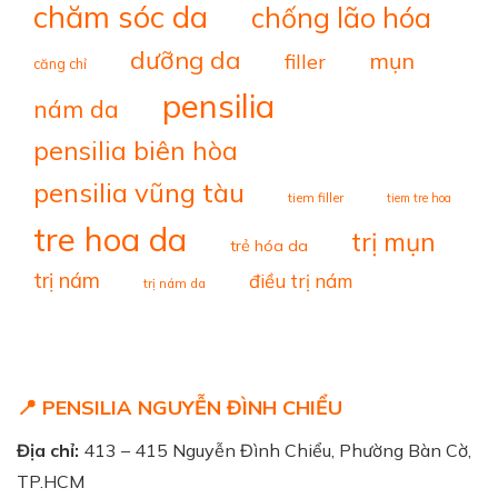
chăm sóc da
chống lão hóa
dưỡng da
mụn
filler
căng chỉ
pensilia
nám da
pensilia biên hòa
pensilia vũng tàu
tiem filler
tiem tre hoa
tre hoa da
trị mụn
trẻ hóa da
trị nám
điều trị nám
trị nám da
📍 PENSILIA NGUYỄN ĐÌNH CHIỂU
Địa chỉ:
413 – 415 Nguyễn Đình Chiểu, Phường Bàn Cờ,
TP.HCM