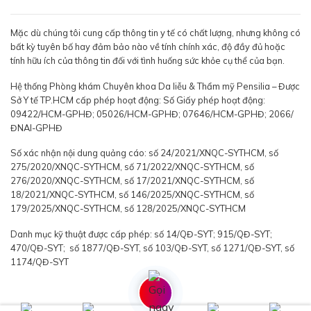
Mặc dù chúng tôi cung cấp thông tin y tế có chất lượng, nhưng không có
bất kỳ tuyên bố hay đảm bảo nào về tính chính xác, độ đầy đủ hoặc
tính hữu ích của thông tin đối với tình huống sức khỏe cụ thể của bạn.
Hệ thống Phòng khám Chuyên khoa Da liễu & Thẩm mỹ Pensilia – Được
Sở Y tế TP.HCM cấp phép hoạt động: Số Giấy phép hoạt động:
09422/HCM-GPHĐ; 05026/HCM-GPHĐ; 07646/HCM-GPHĐ; 2066/
ĐNAI-GPHĐ
Số xác nhận nội dung quảng cáo: số 24/2021/XNQC-SYTHCM, số
275/2020/XNQC-SYTHCM, số 71/2022/XNQC-SYTHCM, số
276/2020/XNQC-SYTHCM, số 17/2021/XNQC-SYTHCM, số
18/2021/XNQC-SYTHCM, số 146/2025/XNQC-SYTHCM, số
179/2025/XNQC-SYTHCM, số 128/2025/XNQC-SYTHCM
Danh mục kỹ thuật được cấp phép: số 14/QĐ-SYT; 915/QĐ-SYT;
470/QĐ-SYT; số 1877/QĐ-SYT, số 103/QĐ-SYT, số 1271/QĐ-SYT, số
1174/QĐ-SYT