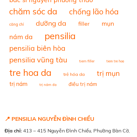
chăm sóc da
chống lão hóa
dưỡng da
mụn
filler
căng chỉ
pensilia
nám da
pensilia biên hòa
pensilia vũng tàu
tiem filler
tiem tre hoa
tre hoa da
trị mụn
trẻ hóa da
trị nám
điều trị nám
trị nám da
📍 PENSILIA NGUYỄN ĐÌNH CHIỂU
Địa chỉ:
413 – 415 Nguyễn Đình Chiểu, Phường Bàn Cờ,