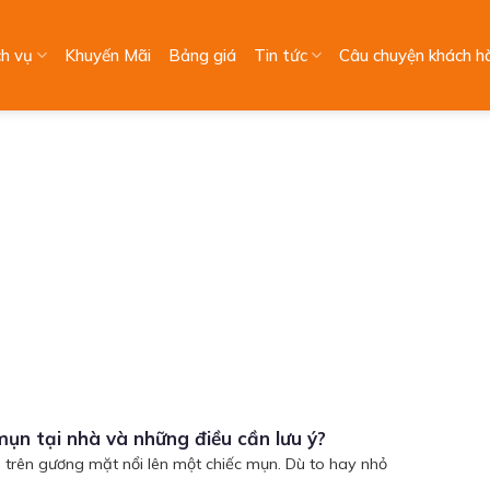
ch vụ
Khuyến Mãi
Bảng giá
Tin tức
Câu chuyện khách h
ụn tại nhà và những điều cần lưu ý?
n trên gương mặt nổi lên một chiếc mụn. Dù to hay nhỏ