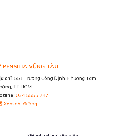
 PENSILIA VŨNG TÀU
a chỉ:
551 Trương Công Định, Phường Tam
hắng, TP.HCM
otline:
034 5555 247
️ Xem chỉ đường
Kết nối với tư vấn viên