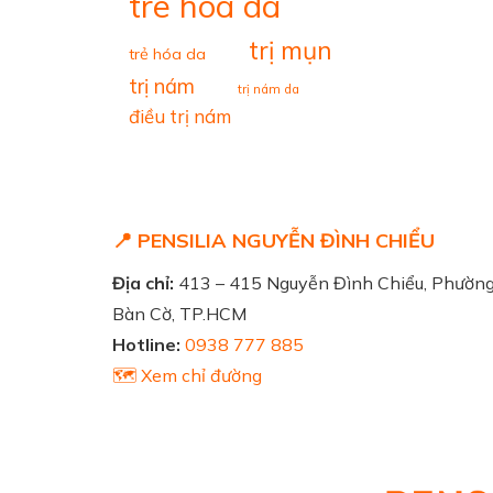
tre hoa da
trị mụn
trẻ hóa da
trị nám
trị nám da
điều trị nám
📍 PENSILIA NGUYỄN ĐÌNH CHIỂU
Địa chỉ:
413 – 415 Nguyễn Đình Chiểu, Phườn
Bàn Cờ, TP.HCM
Hotline:
0938 777 885
🗺️ Xem chỉ đường