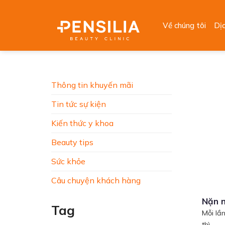
Skip
to
Về chúng tôi
Dị
content
Thông tin khuyến mãi
Tin tức sự kiện
Kiến thức y khoa
Beauty tips
Sức khỏe
Câu chuyện khách hàng
Nặn m
Tag
Mỗi lầ
thì...