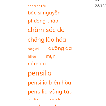
28/12
bác sĩ da liễu
bác sĩ nguyễn
phương thảo
chăm sóc da
chống lão hóa
dưỡng da
căng chỉ
mụn
filler
nám da
pensilia
pensilia biên hòa
pensilia vũng tàu
tiem filler
tiem tre hoa