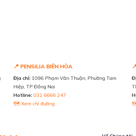
📍 PENSILIA BIÊN HÒA

g
Địa chỉ:
1096 Phạm Văn Thuận, Phường Tam
Đị
Hiệp, TP Đồng Nai
T
Hotline:
032 6666 247
H
🗺️ Xem chỉ đường

Về Chúng tôi