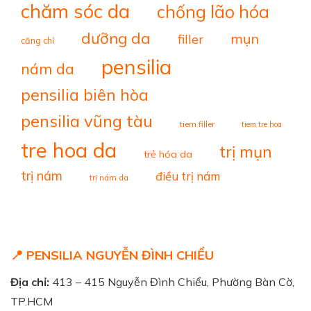
chăm sóc da
chống lão hóa
dưỡng da
mụn
filler
căng chỉ
pensilia
nám da
pensilia biên hòa
pensilia vũng tàu
tiem filler
tiem tre hoa
tre hoa da
trị mụn
trẻ hóa da
trị nám
điều trị nám
trị nám da
📍 PENSILIA NGUYỄN ĐÌNH CHIỂU
Địa chỉ:
413 – 415 Nguyễn Đình Chiểu, Phường Bàn Cờ,
TP.HCM