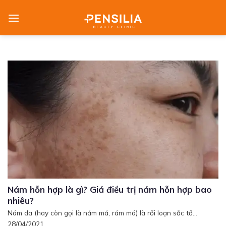
Skip
to
content
Nám hỗn hợp là gì? Giá điều trị nám hỗn hợp bao
nhiêu?
Nám da (hay còn gọi là nám má, rám má) là rối loạn sắc tố...
28/04/2021