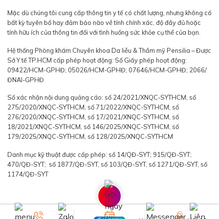
Mặc dù chúng tôi cung cấp thông tin y tế có chất lượng, nhưng không có
bất kỳ tuyên bố hay đảm bảo nào về tính chính xác, độ đầy đủ hoặc
tính hữu ích của thông tin đối với tình huống sức khỏe cụ thể của bạn.
Hệ thống Phòng khám Chuyên khoa Da liễu & Thẩm mỹ Pensilia – Được
Sở Y tế TP.HCM cấp phép hoạt động: Số Giấy phép hoạt động:
09422/HCM-GPHĐ; 05026/HCM-GPHĐ; 07646/HCM-GPHĐ; 2066/
ĐNAI-GPHĐ
Số xác nhận nội dung quảng cáo: số 24/2021/XNQC-SYTHCM, số
275/2020/XNQC-SYTHCM, số 71/2022/XNQC-SYTHCM, số
276/2020/XNQC-SYTHCM, số 17/2021/XNQC-SYTHCM, số
18/2021/XNQC-SYTHCM, số 146/2025/XNQC-SYTHCM, số
179/2025/XNQC-SYTHCM, số 128/2025/XNQC-SYTHCM
Danh mục kỹ thuật được cấp phép: số 14/QĐ-SYT; 915/QĐ-SYT;
470/QĐ-SYT; số 1877/QĐ-SYT, số 103/QĐ-SYT, số 1271/QĐ-SYT, số
1174/QĐ-SYT