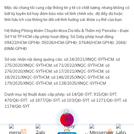
Mặc dù chúng tôi cung cấp thông tin y tế có chất lượng, nhưng không có
bất kỳ tuyên bố hay đảm bảo nào về tính chính xác, độ đầy đủ hoặc
tính hữu ích của thông tin đối với tình huống sức khỏe cụ thể của bạn.
Hệ thống Phòng khám Chuyên khoa Da liễu & Thẩm mỹ Pensilia – Được
Sở Y tế TP.HCM cấp phép hoạt động: Số Giấy phép hoạt động:
09422/HCM-GPHĐ; 05026/HCM-GPHĐ; 07646/HCM-GPHĐ; 2066/
ĐNAI-GPHĐ
Số xác nhận nội dung quảng cáo: số 24/2021/XNQC-SYTHCM, số
275/2020/XNQC-SYTHCM, số 71/2022/XNQC-SYTHCM, số
276/2020/XNQC-SYTHCM, số 17/2021/XNQC-SYTHCM, số
18/2021/XNQC-SYTHCM, số 146/2025/XNQC-SYTHCM, số
179/2025/XNQC-SYTHCM, số 128/2025/XNQC-SYTHCM
Danh mục kỹ thuật được cấp phép: số 14/QĐ-SYT; 915/QĐ-SYT;
470/QĐ-SYT; số 1877/QĐ-SYT, số 103/QĐ-SYT, số 1271/QĐ-SYT, số
1174/QĐ-SYT