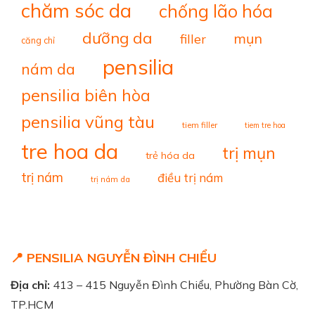
chăm sóc da
chống lão hóa
dưỡng da
mụn
filler
căng chỉ
pensilia
nám da
pensilia biên hòa
pensilia vũng tàu
tiem filler
tiem tre hoa
tre hoa da
trị mụn
trẻ hóa da
trị nám
điều trị nám
trị nám da
📍 PENSILIA NGUYỄN ĐÌNH CHIỂU
Địa chỉ:
413 – 415 Nguyễn Đình Chiểu, Phường Bàn Cờ,
TP.HCM