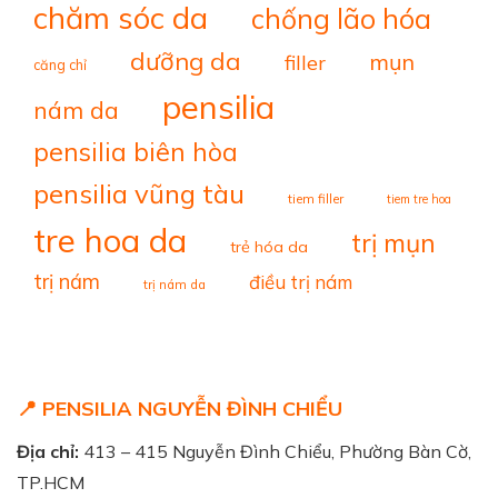
chăm sóc da
chống lão hóa
dưỡng da
mụn
filler
căng chỉ
pensilia
nám da
pensilia biên hòa
pensilia vũng tàu
tiem filler
tiem tre hoa
tre hoa da
trị mụn
trẻ hóa da
trị nám
điều trị nám
trị nám da
📍 PENSILIA NGUYỄN ĐÌNH CHIỂU
Địa chỉ:
413 – 415 Nguyễn Đình Chiểu, Phường Bàn Cờ,
TP.HCM