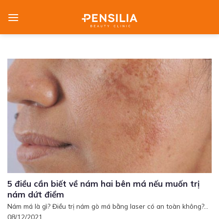
Skip
to
content
5 điều cần biết về nám hai bên má nếu muốn trị
nám dứt điểm
Nám má là gì? Điều trị nám gò má bằng laser có an toàn không?...
08/12/2021