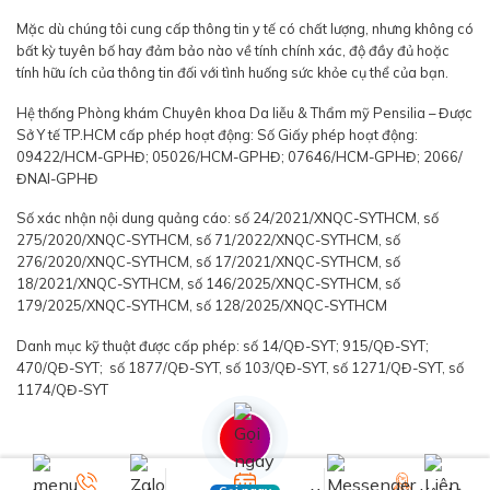
Mặc dù chúng tôi cung cấp thông tin y tế có chất lượng, nhưng không có
bất kỳ tuyên bố hay đảm bảo nào về tính chính xác, độ đầy đủ hoặc
tính hữu ích của thông tin đối với tình huống sức khỏe cụ thể của bạn.
Hệ thống Phòng khám Chuyên khoa Da liễu & Thẩm mỹ Pensilia – Được
Sở Y tế TP.HCM cấp phép hoạt động: Số Giấy phép hoạt động:
09422/HCM-GPHĐ; 05026/HCM-GPHĐ; 07646/HCM-GPHĐ; 2066/
ĐNAI-GPHĐ
Số xác nhận nội dung quảng cáo: số 24/2021/XNQC-SYTHCM, số
275/2020/XNQC-SYTHCM, số 71/2022/XNQC-SYTHCM, số
276/2020/XNQC-SYTHCM, số 17/2021/XNQC-SYTHCM, số
18/2021/XNQC-SYTHCM, số 146/2025/XNQC-SYTHCM, số
179/2025/XNQC-SYTHCM, số 128/2025/XNQC-SYTHCM
Danh mục kỹ thuật được cấp phép: số 14/QĐ-SYT; 915/QĐ-SYT;
470/QĐ-SYT; số 1877/QĐ-SYT, số 103/QĐ-SYT, số 1271/QĐ-SYT, số
1174/QĐ-SYT