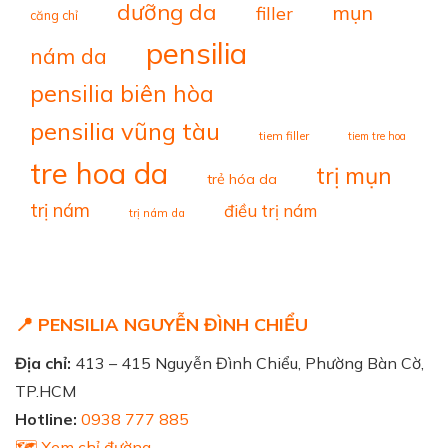
dưỡng da
mụn
filler
căng chỉ
pensilia
nám da
pensilia biên hòa
pensilia vũng tàu
tiem filler
tiem tre hoa
tre hoa da
trị mụn
trẻ hóa da
trị nám
điều trị nám
trị nám da
📍 PENSILIA NGUYỄN ĐÌNH CHIỂU
Địa chỉ:
413 – 415 Nguyễn Đình Chiểu, Phường Bàn Cờ,
TP.HCM
Hotline:
0938 777 885
🗺️ Xem chỉ đường