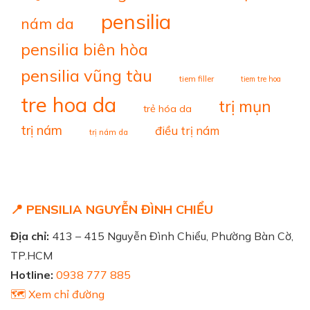
pensilia
nám da
pensilia biên hòa
pensilia vũng tàu
tiem filler
tiem tre hoa
tre hoa da
trị mụn
trẻ hóa da
trị nám
điều trị nám
trị nám da
📍 PENSILIA NGUYỄN ĐÌNH CHIỂU
Địa chỉ:
413 – 415 Nguyễn Đình Chiểu, Phường Bàn Cờ,
TP.HCM
Hotline:
0938 777 885
🗺️ Xem chỉ đường