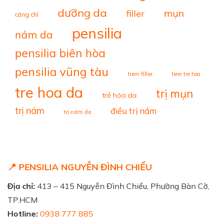
dưỡng da
mụn
filler
căng chỉ
pensilia
nám da
pensilia biên hòa
pensilia vũng tàu
tiem filler
tiem tre hoa
tre hoa da
trị mụn
trẻ hóa da
trị nám
điều trị nám
trị nám da
📍 PENSILIA NGUYỄN ĐÌNH CHIỂU
Địa chỉ:
413 – 415 Nguyễn Đình Chiểu, Phường Bàn Cờ,
TP.HCM
Hotline:
0938 777 885