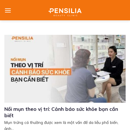
Skip
to
content
Nổi mụn theo vị trí: Cảnh báo sức khỏe bạn cần
biết
Mụn trứng cá thường được xem là một vấn đề da liễu phổ biến,
ảnh...