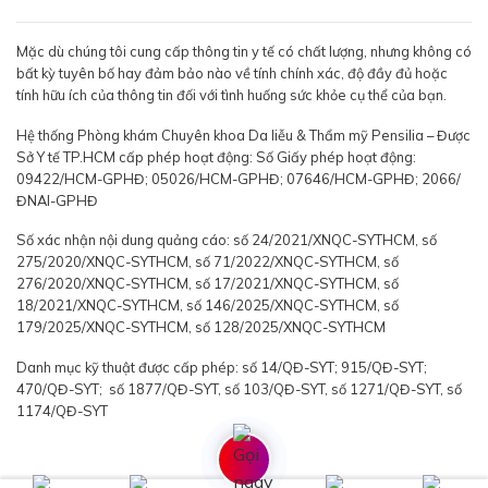
Mặc dù chúng tôi cung cấp thông tin y tế có chất lượng, nhưng không có
bất kỳ tuyên bố hay đảm bảo nào về tính chính xác, độ đầy đủ hoặc
tính hữu ích của thông tin đối với tình huống sức khỏe cụ thể của bạn.
Hệ thống Phòng khám Chuyên khoa Da liễu & Thẩm mỹ Pensilia – Được
Sở Y tế TP.HCM cấp phép hoạt động: Số Giấy phép hoạt động:
09422/HCM-GPHĐ; 05026/HCM-GPHĐ; 07646/HCM-GPHĐ; 2066/
ĐNAI-GPHĐ
Số xác nhận nội dung quảng cáo: số 24/2021/XNQC-SYTHCM, số
275/2020/XNQC-SYTHCM, số 71/2022/XNQC-SYTHCM, số
276/2020/XNQC-SYTHCM, số 17/2021/XNQC-SYTHCM, số
18/2021/XNQC-SYTHCM, số 146/2025/XNQC-SYTHCM, số
179/2025/XNQC-SYTHCM, số 128/2025/XNQC-SYTHCM
Danh mục kỹ thuật được cấp phép: số 14/QĐ-SYT; 915/QĐ-SYT;
470/QĐ-SYT; số 1877/QĐ-SYT, số 103/QĐ-SYT, số 1271/QĐ-SYT, số
1174/QĐ-SYT