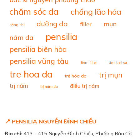
chăm sóc da
chống lão hóa
dưỡng da
mụn
filler
căng chỉ
pensilia
nám da
pensilia biên hòa
pensilia vũng tàu
tiem filler
tiem tre hoa
tre hoa da
trị mụn
trẻ hóa da
trị nám
điều trị nám
trị nám da
📍 PENSILIA NGUYỄN ĐÌNH CHIỂU
Địa chỉ:
413 – 415 Nguyễn Đình Chiểu, Phường Bàn Cờ,