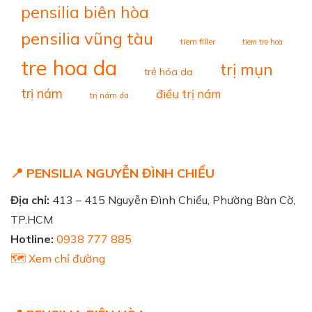
pensilia biên hòa
pensilia vũng tàu
tiem filler
tiem tre hoa
tre hoa da
trị mụn
trẻ hóa da
trị nám
điều trị nám
trị nám da
📍 PENSILIA NGUYỄN ĐÌNH CHIỂU
Địa chỉ:
413 – 415 Nguyễn Đình Chiểu, Phường Bàn Cờ,
TP.HCM
Hotline:
0938 777 885
🗺️ Xem chỉ đường