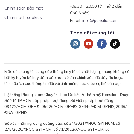
(08:30 - 20:00 từ Thứ 2 đến
Chính sách bảo mật
Chủ Nhật)
Chính sách cookies
Email:
info@pensilia.com
Theo dõi chúng tôi
Mặc dù chúng tôi cung cấp thông tin y tế có chất lượng, nhưng không có
bất kỳ tuyên bố hay đảm bảo nào về tính chính xác, độ đầy đủ hoặc
tính hữu ích của thông tin đối với tình huống sức khỏe cụ thể của bạn.
Hệ thống Phòng khám Chuyên khoa Da liễu & Thẩm mỹ Pensilia – Được
Sở Y tế TP.HCM cấp phép hoạt động: Số Giấy phép hoạt động:
09422/HCM-GPHĐ; 05026/HCM-GPHĐ; 07646/HCM-GPHĐ; 2066/
ĐNAI-GPHĐ
Số xác nhận nội dung quảng cáo: số 24/2021/XNQC-SYTHCM, số
275/2020/XNQC-SYTHCM, số 71/2022/XNQC-SYTHCM, số