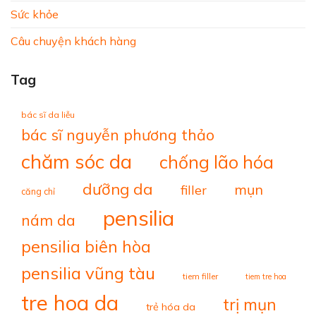
Sức khỏe
Câu chuyện khách hàng
Tag
bác sĩ da liễu
bác sĩ nguyễn phương thảo
chăm sóc da
chống lão hóa
dưỡng da
mụn
filler
căng chỉ
pensilia
nám da
pensilia biên hòa
pensilia vũng tàu
tiem filler
tiem tre hoa
tre hoa da
trị mụn
trẻ hóa da