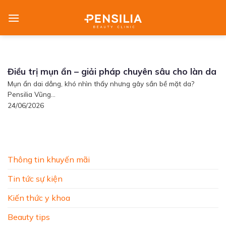
Skip
to
content
Điều trị mụn ẩn – giải pháp chuyên sâu cho làn da
Mụn ẩn dai dẳng, khó nhìn thấy nhưng gây sần bề mặt da?
Pensilia Vũng...
24/06/2026
Thông tin khuyến mãi
Tin tức sự kiện
Kiến thức y khoa
Beauty tips