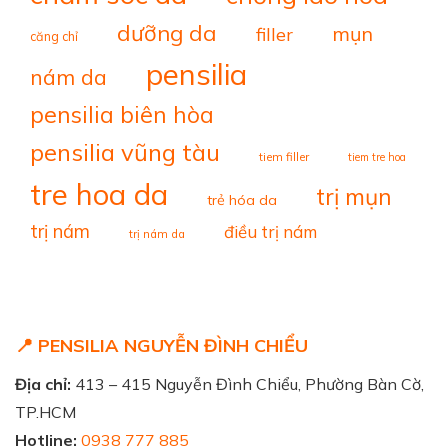
dưỡng da
mụn
filler
căng chỉ
pensilia
nám da
pensilia biên hòa
pensilia vũng tàu
tiem filler
tiem tre hoa
tre hoa da
trị mụn
trẻ hóa da
trị nám
điều trị nám
trị nám da
📍 PENSILIA NGUYỄN ĐÌNH CHIỂU
Địa chỉ:
413 – 415 Nguyễn Đình Chiểu, Phường Bàn Cờ,
TP.HCM
Hotline:
0938 777 885