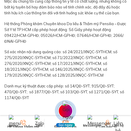
Mặc dù chúng tôi cung cấp thông tin y tế có chất lượng, nhưng không có
bất kỳ tuyên bố hay đảm bảo nào về tính chính xác, độ đầy đủ hoặc
tính hữu ích của thông tin đối với tình huống sức khỏe cụ thể của bạn.
Hệ thống Phòng khám Chuyên khoa Da liễu & Thẩm mỹ Pensilia – Được
Sở Y tế TP.HCM cấp phép hoạt động: Số Giấy phép hoạt động:
09422/HCM-GPHĐ; 05026/HCM-GPHĐ; 07646/HCM-GPHĐ; 2066/
ĐNAI-GPHĐ
Số xác nhận nội dung quảng cáo: số 24/2021/XNQC-SYTHCM, số
275/2020/XNQC-SYTHCM, số 71/2022/XNQC-SYTHCM, số
276/2020/XNQC-SYTHCM, số 17/2021/XNQC-SYTHCM, số
18/2021/XNQC-SYTHCM, số 146/2025/XNQC-SYTHCM, số
179/2025/XNQC-SYTHCM, số 128/2025/XNQC-SYTHCM
Danh mục kỹ thuật được cấp phép: số 14/QĐ-SYT; 915/QĐ-SYT;
470/QĐ-SYT; số 1877/QĐ-SYT, số 103/QĐ-SYT, số 1271/QĐ-SYT, số
1174/QĐ-SYT
Gọi ngay
Menu
Zalo
Messenger
Liên hệ
Hệ thống thẩm mỹ
Đặt Lịch Hẹn
Tìm bác sĩ