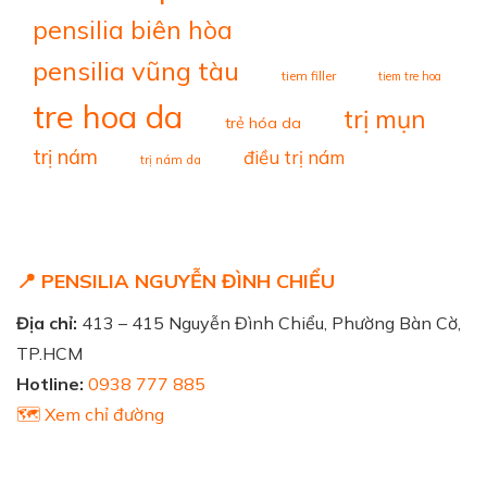
pensilia biên hòa
pensilia vũng tàu
tiem filler
tiem tre hoa
tre hoa da
trị mụn
trẻ hóa da
trị nám
điều trị nám
trị nám da
📍 PENSILIA NGUYỄN ĐÌNH CHIỂU
Địa chỉ:
413 – 415 Nguyễn Đình Chiểu, Phường Bàn Cờ,
TP.HCM
Hotline:
0938 777 885
🗺️ Xem chỉ đường