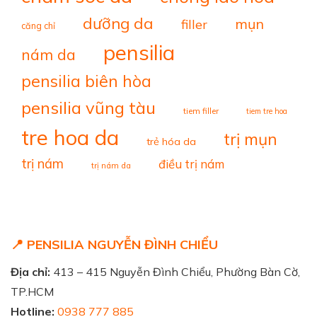
dưỡng da
mụn
filler
căng chỉ
pensilia
nám da
pensilia biên hòa
pensilia vũng tàu
tiem filler
tiem tre hoa
tre hoa da
trị mụn
trẻ hóa da
trị nám
điều trị nám
trị nám da
📍 PENSILIA NGUYỄN ĐÌNH CHIỂU
Địa chỉ:
413 – 415 Nguyễn Đình Chiểu, Phường Bàn Cờ,
TP.HCM
Hotline:
0938 777 885