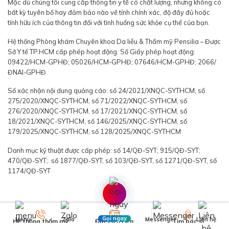
Mặc dù chúng tôi cung cấp thông tin y tế có chất lượng, nhưng không có
bất kỳ tuyên bố hay đảm bảo nào về tính chính xác, độ đầy đủ hoặc
tính hữu ích của thông tin đối với tình huống sức khỏe cụ thể của bạn.
Hệ thống Phòng khám Chuyên khoa Da liễu & Thẩm mỹ Pensilia – Được
Sở Y tế TP.HCM cấp phép hoạt động: Số Giấy phép hoạt động:
09422/HCM-GPHĐ; 05026/HCM-GPHĐ; 07646/HCM-GPHĐ; 2066/
ĐNAI-GPHĐ
Số xác nhận nội dung quảng cáo: số 24/2021/XNQC-SYTHCM, số
275/2020/XNQC-SYTHCM, số 71/2022/XNQC-SYTHCM, số
276/2020/XNQC-SYTHCM, số 17/2021/XNQC-SYTHCM, số
18/2021/XNQC-SYTHCM, số 146/2025/XNQC-SYTHCM, số
179/2025/XNQC-SYTHCM, số 128/2025/XNQC-SYTHCM
Danh mục kỹ thuật được cấp phép: số 14/QĐ-SYT; 915/QĐ-SYT;
470/QĐ-SYT; số 1877/QĐ-SYT, số 103/QĐ-SYT, số 1271/QĐ-SYT, số
1174/QĐ-SYT
Gọi ngay
Menu
Zalo
Messenger
Liên hệ
Hệ thống thẩm mỹ
Đặt Lịch Hẹn
Tìm bác sĩ