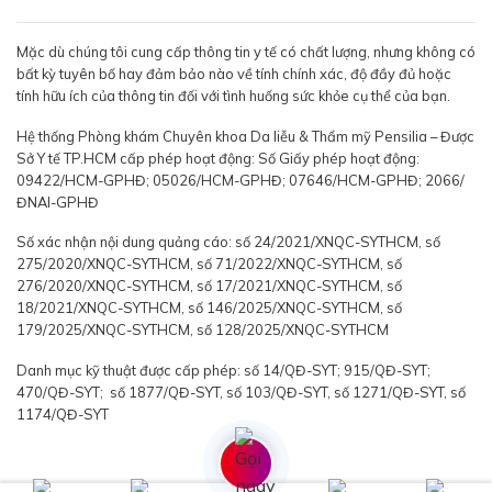
Mặc dù chúng tôi cung cấp thông tin y tế có chất lượng, nhưng không có
bất kỳ tuyên bố hay đảm bảo nào về tính chính xác, độ đầy đủ hoặc
tính hữu ích của thông tin đối với tình huống sức khỏe cụ thể của bạn.
Hệ thống Phòng khám Chuyên khoa Da liễu & Thẩm mỹ Pensilia – Được
Sở Y tế TP.HCM cấp phép hoạt động: Số Giấy phép hoạt động:
09422/HCM-GPHĐ; 05026/HCM-GPHĐ; 07646/HCM-GPHĐ; 2066/
ĐNAI-GPHĐ
Số xác nhận nội dung quảng cáo: số 24/2021/XNQC-SYTHCM, số
275/2020/XNQC-SYTHCM, số 71/2022/XNQC-SYTHCM, số
276/2020/XNQC-SYTHCM, số 17/2021/XNQC-SYTHCM, số
18/2021/XNQC-SYTHCM, số 146/2025/XNQC-SYTHCM, số
179/2025/XNQC-SYTHCM, số 128/2025/XNQC-SYTHCM
Danh mục kỹ thuật được cấp phép: số 14/QĐ-SYT; 915/QĐ-SYT;
470/QĐ-SYT; số 1877/QĐ-SYT, số 103/QĐ-SYT, số 1271/QĐ-SYT, số
1174/QĐ-SYT