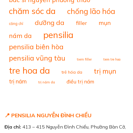
chăm sóc da
chống lão hóa
dưỡng da
mụn
filler
căng chỉ
pensilia
nám da
pensilia biên hòa
pensilia vũng tàu
tiem filler
tiem tre hoa
tre hoa da
trị mụn
trẻ hóa da
trị nám
điều trị nám
trị nám da
📍 PENSILIA NGUYỄN ĐÌNH CHIỂU
Địa chỉ:
413 – 415 Nguyễn Đình Chiểu, Phường Bàn Cờ,