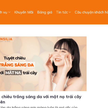
ch vụ
Khuyến Mãi
Bảng giá
Tin tức
Câu chuyện khách h
 chiêu trắng sáng da với mặt nạ trái cây
iên
 làn da trắng sáng mịn màng luôn là mơ ước của