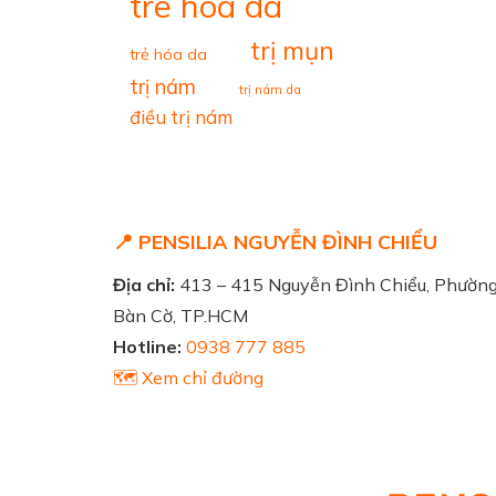
tre hoa da
trị mụn
trẻ hóa da
trị nám
trị nám da
điều trị nám
📍 PENSILIA NGUYỄN ĐÌNH CHIỂU
Địa chỉ:
413 – 415 Nguyễn Đình Chiểu, Phườn
Bàn Cờ, TP.HCM
Hotline:
0938 777 885
🗺️ Xem chỉ đường