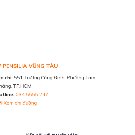
 PENSILIA VŨNG TÀU
a chỉ:
551 Trương Công Định, Phường Tam
hắng, TP.HCM
otline:
034 5555 247
️ Xem chỉ đường
Kết nối với tư vấn viên