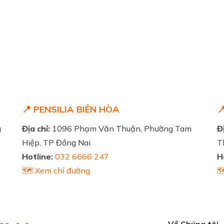
📍 PENSILIA BIÊN HÒA

g
Địa chỉ:
1096 Phạm Văn Thuận, Phường Tam
Đị
Hiệp, TP Đồng Nai
T
Hotline:
032 6666 247
H
🗺️ Xem chỉ đường

Về Chúng tôi