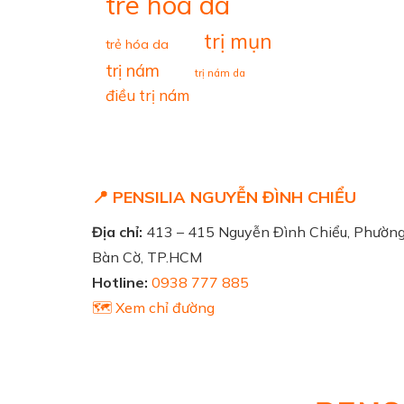
tre hoa da
trị mụn
trẻ hóa da
trị nám
trị nám da
điều trị nám
📍 PENSILIA NGUYỄN ĐÌNH CHIỂU
Địa chỉ:
413 – 415 Nguyễn Đình Chiểu, Phườn
Bàn Cờ, TP.HCM
Hotline:
0938 777 885
🗺️ Xem chỉ đường