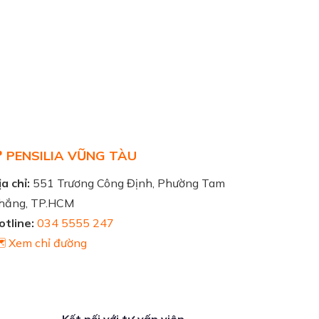
 PENSILIA VŨNG TÀU
a chỉ:
551 Trương Công Định, Phường Tam
hắng, TP.HCM
otline:
034 5555 247
️ Xem chỉ đường
Kết nối với tư vấn viên