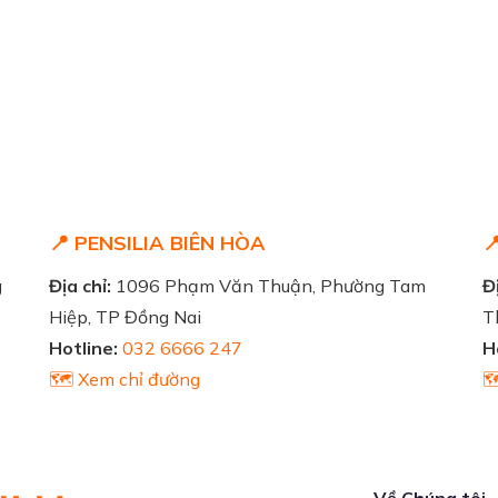
📍 PENSILIA BIÊN HÒA

g
Địa chỉ:
1096 Phạm Văn Thuận, Phường Tam
Đị
Hiệp, TP Đồng Nai
T
Hotline:
032 6666 247
H
🗺️ Xem chỉ đường

Về Chúng tôi