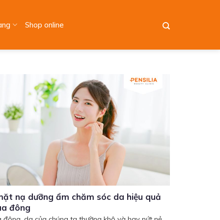
àng
Shop online
 mặt nạ dưỡng ẩm chăm sóc da hiệu quả
ùa đông
đông, da của chúng ta thường khô và hay nứt nẻ.