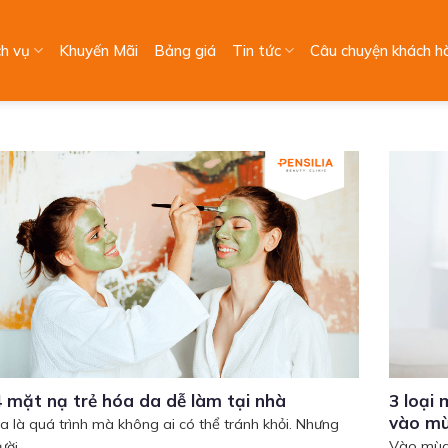
ch vụ
Khuyến Mãi
Bảng giá
Tin tức
Câu chuyện khách h
 mặt nạ trẻ hóa da dễ làm tại nhà
3 loại
vào m
a là quá trình mà không ai có thể tránh khỏi. Nhưng
Vào mùa 
ời...