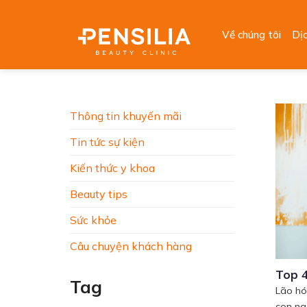
Skip
to
Về chúng tôi
Dị
content
Thông tin khuyến mãi
Tin tức sự kiện
Kiến thức y khoa
Beauty tips
Sức khỏe
Câu chuyện khách hàng
Top 4
Tag
Lão hó
con ngư