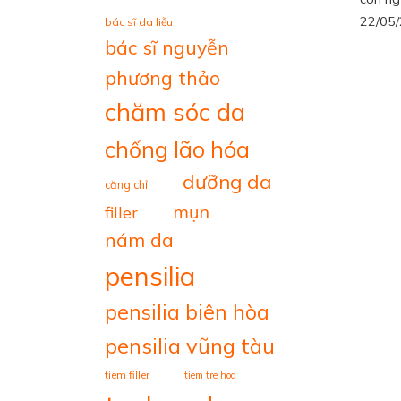
22/05
bác sĩ da liễu
bác sĩ nguyễn
phương thảo
chăm sóc da
chống lão hóa
dưỡng da
căng chỉ
mụn
filler
nám da
pensilia
pensilia biên hòa
pensilia vũng tàu
tiem filler
tiem tre hoa