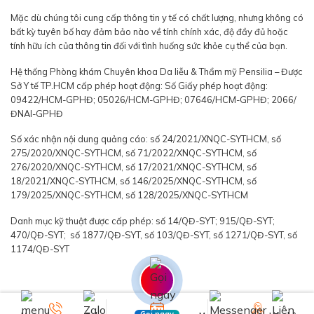
Mặc dù chúng tôi cung cấp thông tin y tế có chất lượng, nhưng không có
bất kỳ tuyên bố hay đảm bảo nào về tính chính xác, độ đầy đủ hoặc
tính hữu ích của thông tin đối với tình huống sức khỏe cụ thể của bạn.
Hệ thống Phòng khám Chuyên khoa Da liễu & Thẩm mỹ Pensilia – Được
Sở Y tế TP.HCM cấp phép hoạt động: Số Giấy phép hoạt động:
09422/HCM-GPHĐ; 05026/HCM-GPHĐ; 07646/HCM-GPHĐ; 2066/
ĐNAI-GPHĐ
Số xác nhận nội dung quảng cáo: số 24/2021/XNQC-SYTHCM, số
275/2020/XNQC-SYTHCM, số 71/2022/XNQC-SYTHCM, số
276/2020/XNQC-SYTHCM, số 17/2021/XNQC-SYTHCM, số
18/2021/XNQC-SYTHCM, số 146/2025/XNQC-SYTHCM, số
179/2025/XNQC-SYTHCM, số 128/2025/XNQC-SYTHCM
Danh mục kỹ thuật được cấp phép: số 14/QĐ-SYT; 915/QĐ-SYT;
470/QĐ-SYT; số 1877/QĐ-SYT, số 103/QĐ-SYT, số 1271/QĐ-SYT, số
1174/QĐ-SYT