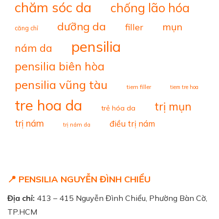
chăm sóc da
chống lão hóa
dưỡng da
mụn
filler
căng chỉ
pensilia
nám da
pensilia biên hòa
pensilia vũng tàu
tiem filler
tiem tre hoa
tre hoa da
trị mụn
trẻ hóa da
trị nám
điều trị nám
trị nám da
📍 PENSILIA NGUYỄN ĐÌNH CHIỂU
Địa chỉ:
413 – 415 Nguyễn Đình Chiểu, Phường Bàn Cờ,
TP.HCM