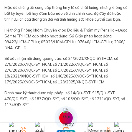
Mặc dù chúng tôi cung cấp thông tin y tế có chất lượng, nhưng không có
bất kỳ tuyên bố hay đảm bảo nào về tính chính xác, độ đầy đủ hoặc
tính hữu ích của thông tin đối với tình huống sức khỏe cụ thể của bạn.
Hệ thống Phòng khám Chuyên khoa Da liễu & Thẩm mỹ Pensilia – Được
Sở Y tế TP.HCM cấp phép hoạt động: Số Giấy phép hoạt động:
09422/HCM-GPHĐ; 05026/HCM-GPHĐ; 07646/HCM-GPHĐ; 2066/
ĐNAI-GPHĐ
Số xác nhận nội dung quảng cáo: số 24/2021/XNQC-SYTHCM, số
275/2020/XNQC-SYTHCM, số 71/2022/XNQC-SYTHCM, số
276/2020/XNQC-SYTHCM, số 17/2021/XNQC-SYTHCM, số
18/2021/XNQC-SYTHCM, số 146/2025/XNQC-SYTHCM, số
179/2025/XNQC-SYTHCM, số 128/2025/XNQC-SYTHCM
Danh mục kỹ thuật được cấp phép: số 14/QĐ-SYT; 915/QĐ-SYT;
470/QĐ-SYT; số 1877/QĐ-SYT, số 103/QĐ-SYT, số 1271/QĐ-SYT, số
1174/QĐ-SYT