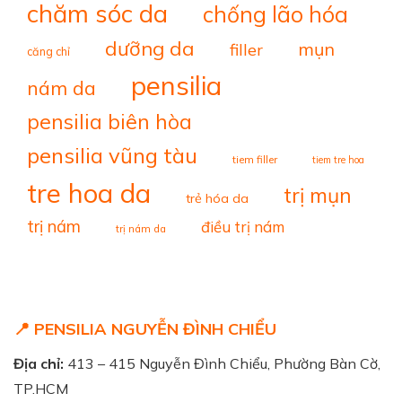
chăm sóc da
chống lão hóa
dưỡng da
mụn
filler
căng chỉ
pensilia
nám da
pensilia biên hòa
pensilia vũng tàu
tiem filler
tiem tre hoa
tre hoa da
trị mụn
trẻ hóa da
trị nám
điều trị nám
trị nám da
📍 PENSILIA NGUYỄN ĐÌNH CHIỂU
Địa chỉ:
413 – 415 Nguyễn Đình Chiểu, Phường Bàn Cờ,
TP.HCM