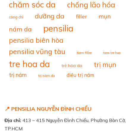
chăm sóc da
chống lão hóa
dưỡng da
mụn
filler
căng chỉ
pensilia
nám da
pensilia biên hòa
pensilia vũng tàu
tiem filler
tiem tre hoa
tre hoa da
trị mụn
trẻ hóa da
trị nám
điều trị nám
trị nám da
📍 PENSILIA NGUYỄN ĐÌNH CHIỂU
Địa chỉ:
413 – 415 Nguyễn Đình Chiểu, Phường Bàn Cờ,
TP.HCM