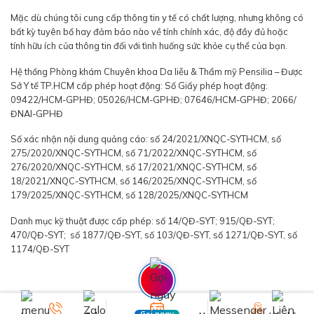
Mặc dù chúng tôi cung cấp thông tin y tế có chất lượng, nhưng không có
bất kỳ tuyên bố hay đảm bảo nào về tính chính xác, độ đầy đủ hoặc
tính hữu ích của thông tin đối với tình huống sức khỏe cụ thể của bạn.
Hệ thống Phòng khám Chuyên khoa Da liễu & Thẩm mỹ Pensilia – Được
Sở Y tế TP.HCM cấp phép hoạt động: Số Giấy phép hoạt động:
09422/HCM-GPHĐ; 05026/HCM-GPHĐ; 07646/HCM-GPHĐ; 2066/
ĐNAI-GPHĐ
Số xác nhận nội dung quảng cáo: số 24/2021/XNQC-SYTHCM, số
275/2020/XNQC-SYTHCM, số 71/2022/XNQC-SYTHCM, số
276/2020/XNQC-SYTHCM, số 17/2021/XNQC-SYTHCM, số
18/2021/XNQC-SYTHCM, số 146/2025/XNQC-SYTHCM, số
179/2025/XNQC-SYTHCM, số 128/2025/XNQC-SYTHCM
Danh mục kỹ thuật được cấp phép: số 14/QĐ-SYT; 915/QĐ-SYT;
470/QĐ-SYT; số 1877/QĐ-SYT, số 103/QĐ-SYT, số 1271/QĐ-SYT, số
1174/QĐ-SYT