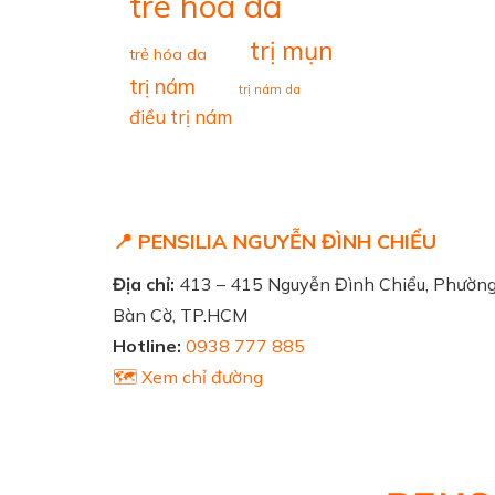
tre hoa da
trị mụn
trẻ hóa da
trị nám
trị nám da
điều trị nám
📍 PENSILIA NGUYỄN ĐÌNH CHIỂU
Địa chỉ:
413 – 415 Nguyễn Đình Chiểu, Phườn
Bàn Cờ, TP.HCM
Hotline:
0938 777 885
🗺️ Xem chỉ đường