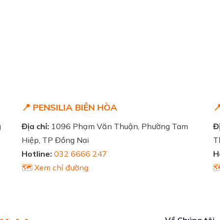
📍 PENSILIA BIÊN HÒA

g
Địa chỉ:
1096 Phạm Văn Thuận, Phường Tam
Đị
Hiệp, TP Đồng Nai
T
Hotline:
032 6666 247
H
🗺️ Xem chỉ đường

Về Chúng tôi