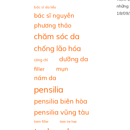
những vị
bác sĩ da liễu
18/09
bác sĩ nguyễn
phương thảo
chăm sóc da
chống lão hóa
dưỡng da
căng chỉ
mụn
filler
nám da
pensilia
pensilia biên hòa
pensilia vũng tàu
tiem filler
tiem tre hoa