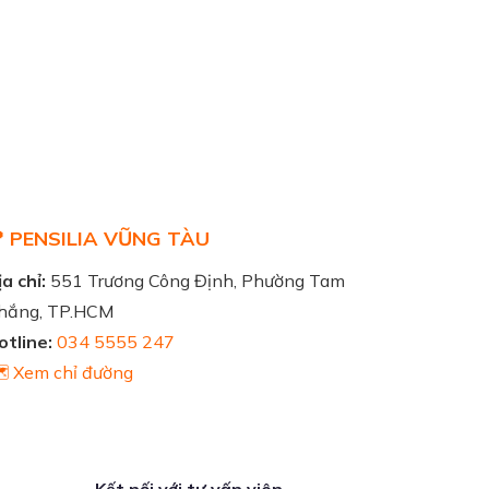
 PENSILIA VŨNG TÀU
a chỉ:
551 Trương Công Định, Phường Tam
hắng, TP.HCM
otline:
034 5555 247
️ Xem chỉ đường
Kết nối với tư vấn viên