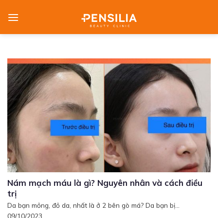
Skip
to
content
Nám mạch máu là gì? Nguyên nhân và cách điều
trị
Da bạn mỏng, đỏ da, nhất là ở 2 bên gò má? Da bạn bị...
09/10/2023