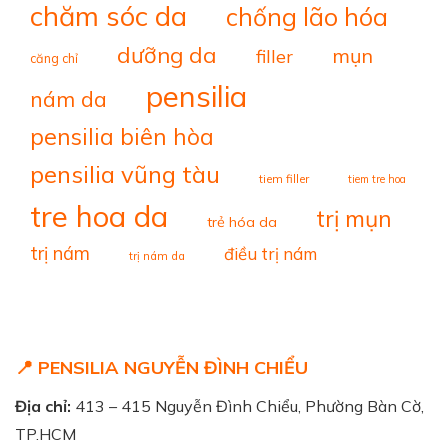
chăm sóc da
chống lão hóa
dưỡng da
mụn
filler
căng chỉ
pensilia
nám da
pensilia biên hòa
pensilia vũng tàu
tiem filler
tiem tre hoa
tre hoa da
trị mụn
trẻ hóa da
trị nám
điều trị nám
trị nám da
📍 PENSILIA NGUYỄN ĐÌNH CHIỂU
Địa chỉ:
413 – 415 Nguyễn Đình Chiểu, Phường Bàn Cờ,
TP.HCM