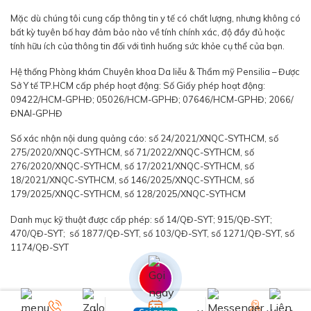
Mặc dù chúng tôi cung cấp thông tin y tế có chất lượng, nhưng không có
bất kỳ tuyên bố hay đảm bảo nào về tính chính xác, độ đầy đủ hoặc
tính hữu ích của thông tin đối với tình huống sức khỏe cụ thể của bạn.
Hệ thống Phòng khám Chuyên khoa Da liễu & Thẩm mỹ Pensilia – Được
Sở Y tế TP.HCM cấp phép hoạt động: Số Giấy phép hoạt động:
09422/HCM-GPHĐ; 05026/HCM-GPHĐ; 07646/HCM-GPHĐ; 2066/
ĐNAI-GPHĐ
Số xác nhận nội dung quảng cáo: số 24/2021/XNQC-SYTHCM, số
275/2020/XNQC-SYTHCM, số 71/2022/XNQC-SYTHCM, số
276/2020/XNQC-SYTHCM, số 17/2021/XNQC-SYTHCM, số
18/2021/XNQC-SYTHCM, số 146/2025/XNQC-SYTHCM, số
179/2025/XNQC-SYTHCM, số 128/2025/XNQC-SYTHCM
Danh mục kỹ thuật được cấp phép: số 14/QĐ-SYT; 915/QĐ-SYT;
470/QĐ-SYT; số 1877/QĐ-SYT, số 103/QĐ-SYT, số 1271/QĐ-SYT, số
1174/QĐ-SYT