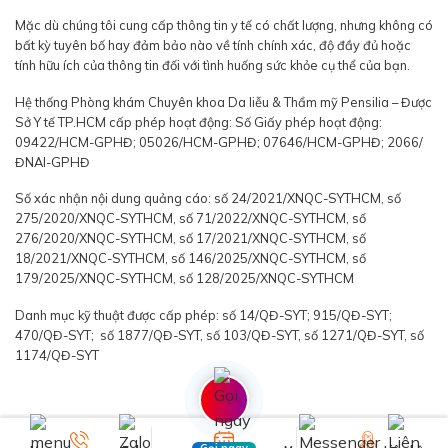
Mặc dù chúng tôi cung cấp thông tin y tế có chất lượng, nhưng không có
bất kỳ tuyên bố hay đảm bảo nào về tính chính xác, độ đầy đủ hoặc
tính hữu ích của thông tin đối với tình huống sức khỏe cụ thể của bạn.
Hệ thống Phòng khám Chuyên khoa Da liễu & Thẩm mỹ Pensilia – Được
Sở Y tế TP.HCM cấp phép hoạt động: Số Giấy phép hoạt động:
09422/HCM-GPHĐ; 05026/HCM-GPHĐ; 07646/HCM-GPHĐ; 2066/
ĐNAI-GPHĐ
Số xác nhận nội dung quảng cáo: số 24/2021/XNQC-SYTHCM, số
275/2020/XNQC-SYTHCM, số 71/2022/XNQC-SYTHCM, số
276/2020/XNQC-SYTHCM, số 17/2021/XNQC-SYTHCM, số
18/2021/XNQC-SYTHCM, số 146/2025/XNQC-SYTHCM, số
179/2025/XNQC-SYTHCM, số 128/2025/XNQC-SYTHCM
Danh mục kỹ thuật được cấp phép: số 14/QĐ-SYT; 915/QĐ-SYT;
470/QĐ-SYT; số 1877/QĐ-SYT, số 103/QĐ-SYT, số 1271/QĐ-SYT, số
1174/QĐ-SYT