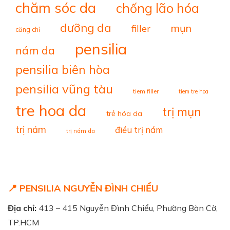
chăm sóc da
chống lão hóa
dưỡng da
mụn
filler
căng chỉ
pensilia
nám da
pensilia biên hòa
pensilia vũng tàu
tiem filler
tiem tre hoa
tre hoa da
trị mụn
trẻ hóa da
trị nám
điều trị nám
trị nám da
📍 PENSILIA NGUYỄN ĐÌNH CHIỂU
Địa chỉ:
413 – 415 Nguyễn Đình Chiểu, Phường Bàn Cờ,
TP.HCM