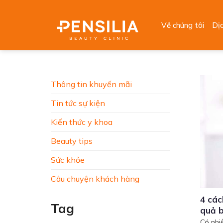
Skip
to
Về chúng tôi
Dị
content
Thông tin khuyến mãi
Tin tức sự kiện
Kiến thức y khoa
Beauty tips
Sức khỏe
Câu chuyện khách hàng
4 các
Tag
quả 
Có nhi