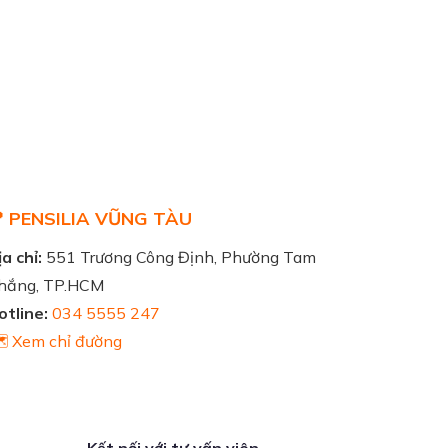
 PENSILIA VŨNG TÀU
a chỉ:
551 Trương Công Định, Phường Tam
hắng, TP.HCM
otline:
034 5555 247
️ Xem chỉ đường
Kết nối với tư vấn viên