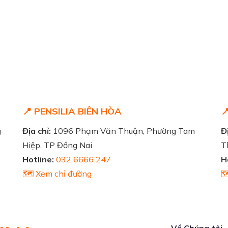
📍 PENSILIA BIÊN HÒA

g
Địa chỉ:
1096 Phạm Văn Thuận, Phường Tam
Đị
Hiệp, TP Đồng Nai
T
Hotline:
032 6666 247
H
🗺️ Xem chỉ đường

Về Chúng tôi