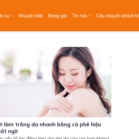
ch vụ
Khuyến Mãi
Bảng giá
Tin tức
Câu chuyện khách h
h làm trắng da nhanh bằng cà phê hiệu
bất ngờ
ều yếu tố tác động làm cho làn da của các bạn không