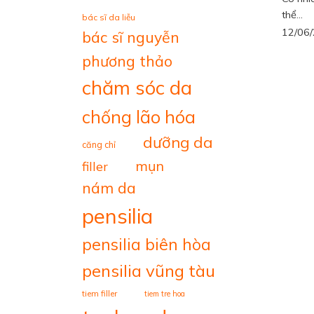
thể...
bác sĩ da liễu
12/06
bác sĩ nguyễn
phương thảo
chăm sóc da
chống lão hóa
dưỡng da
căng chỉ
mụn
filler
nám da
pensilia
pensilia biên hòa
pensilia vũng tàu
tiem filler
tiem tre hoa