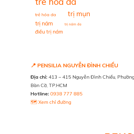
tre hoa da
trị mụn
trẻ hóa da
trị nám
trị nám da
điều trị nám
📍 PENSILIA NGUYỄN ĐÌNH CHIỂU
Địa chỉ:
413 – 415 Nguyễn Đình Chiểu, Phườn
Bàn Cờ, TP.HCM
Hotline:
0938 777 885
🗺️ Xem chỉ đường