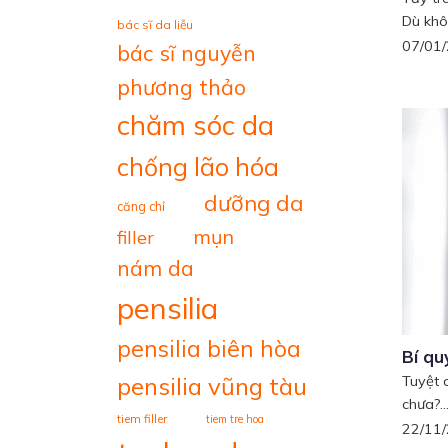
Dù khô
bác sĩ da liễu
07/01
bác sĩ nguyễn
phương thảo
chăm sóc da
chống lão hóa
dưỡng da
căng chỉ
mụn
filler
nám da
pensilia
pensilia biên hòa
Bí qu
pensilia vũng tàu
Tuyệt 
chưa?..
tiem filler
tiem tre hoa
22/11