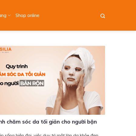
àng
Shop online
ình chăm sóc da tối giản cho người bận
ịp sống hiện đại, việc duy trì một làn da khỏe đẹp