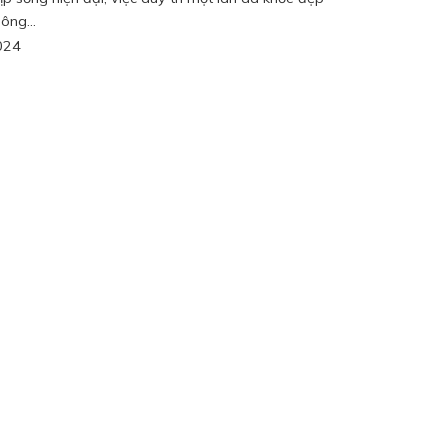
ông...
024