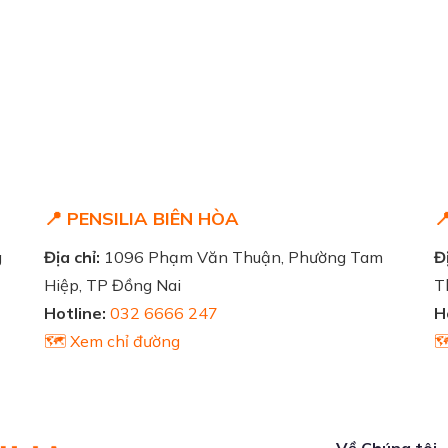
📍 PENSILIA BIÊN HÒA

g
Địa chỉ:
1096 Phạm Văn Thuận, Phường Tam
Đị
Hiệp, TP Đồng Nai
T
Hotline:
032 6666 247
H
🗺️ Xem chỉ đường

Về Chúng tôi