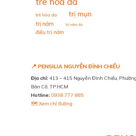
tre hoa da
trị mụn
trẻ hóa da
trị nám
trị nám da
điều trị nám
📍 PENSILIA NGUYỄN ĐÌNH CHIỂU
Địa chỉ:
413 – 415 Nguyễn Đình Chiểu, Phườn
Bàn Cờ, TP.HCM
Hotline:
0938 777 885
🗺️ Xem chỉ đường