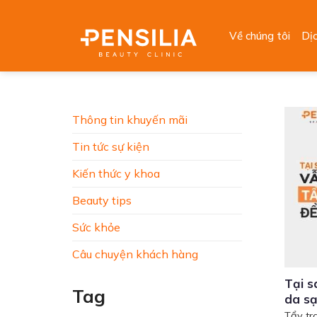
Skip
to
Về chúng tôi
Dị
content
Thông tin khuyến mãi
Tin tức sự kiện
Kiến thức y khoa
Beauty tips
Sức khỏe
Câu chuyện khách hàng
Tại s
Tag
da sạ
Tẩy tr