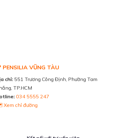
 PENSILIA VŨNG TÀU
a chỉ:
551 Trương Công Định, Phường Tam
hắng, TP.HCM
otline:
034 5555 247
️ Xem chỉ đường
Kết nối với tư vấn viên