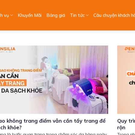
ch vụ
Khuyến Mãi
Bảng giá
Tin tức
Câu chuyện khách h
ao không trang điểm vẫn cần tẩy trang để
Quy tr
ch khỏe?
rộn
ang là bước quan trọng trong chăm sóc da hàng ngày.
Trong nh