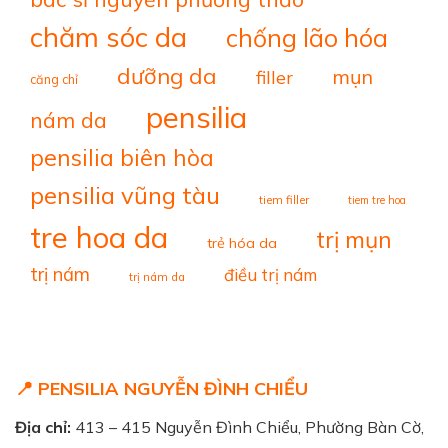
chăm sóc da
chống lão hóa
dưỡng da
mụn
filler
căng chỉ
pensilia
nám da
pensilia biên hòa
pensilia vũng tàu
tiem filler
tiem tre hoa
tre hoa da
trị mụn
trẻ hóa da
trị nám
điều trị nám
trị nám da
📍 PENSILIA NGUYỄN ĐÌNH CHIỂU
Địa chỉ:
413 – 415 Nguyễn Đình Chiểu, Phường Bàn Cờ,