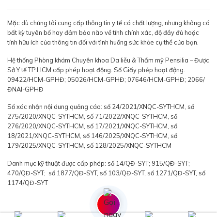
Mặc dù chúng tôi cung cấp thông tin y tế có chất lượng, nhưng không có
bất kỳ tuyên bố hay đảm bảo nào về tính chính xác, độ đầy đủ hoặc
tính hữu ích của thông tin đối với tình huống sức khỏe cụ thể của bạn.
Hệ thống Phòng khám Chuyên khoa Da liễu & Thẩm mỹ Pensilia – Được
Sở Y tế TP.HCM cấp phép hoạt động: Số Giấy phép hoạt động:
09422/HCM-GPHĐ; 05026/HCM-GPHĐ; 07646/HCM-GPHĐ; 2066/
ĐNAI-GPHĐ
Số xác nhận nội dung quảng cáo: số 24/2021/XNQC-SYTHCM, số
275/2020/XNQC-SYTHCM, số 71/2022/XNQC-SYTHCM, số
276/2020/XNQC-SYTHCM, số 17/2021/XNQC-SYTHCM, số
18/2021/XNQC-SYTHCM, số 146/2025/XNQC-SYTHCM, số
179/2025/XNQC-SYTHCM, số 128/2025/XNQC-SYTHCM
Danh mục kỹ thuật được cấp phép: số 14/QĐ-SYT; 915/QĐ-SYT;
470/QĐ-SYT; số 1877/QĐ-SYT, số 103/QĐ-SYT, số 1271/QĐ-SYT, số
1174/QĐ-SYT