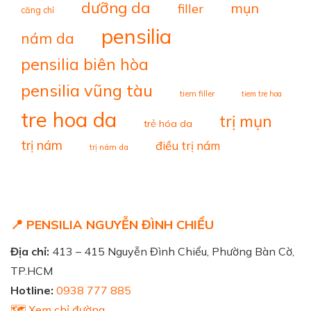
dưỡng da
mụn
filler
căng chỉ
pensilia
nám da
pensilia biên hòa
pensilia vũng tàu
tiem filler
tiem tre hoa
tre hoa da
trị mụn
trẻ hóa da
trị nám
điều trị nám
trị nám da
📍 PENSILIA NGUYỄN ĐÌNH CHIỂU
Địa chỉ:
413 – 415 Nguyễn Đình Chiểu, Phường Bàn Cờ,
TP.HCM
Hotline:
0938 777 885
🗺️ Xem chỉ đường