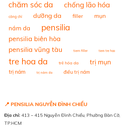
chăm sóc da
chống lão hóa
dưỡng da
mụn
filler
căng chỉ
pensilia
nám da
pensilia biên hòa
pensilia vũng tàu
tiem filler
tiem tre hoa
tre hoa da
trị mụn
trẻ hóa da
trị nám
điều trị nám
trị nám da
📍 PENSILIA NGUYỄN ĐÌNH CHIỂU
Địa chỉ:
413 – 415 Nguyễn Đình Chiểu, Phường Bàn Cờ,
TP.HCM