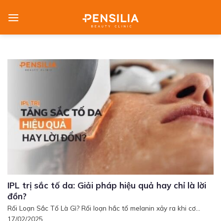
Skip
to
content
IPL trị sắc tố da: Giải pháp hiệu quả hay chỉ là lời
đồn?
Rối Loạn Sắc Tố Là Gì? Rối loạn hắc tố melanin xảy ra khi cơ...
17/02/2025