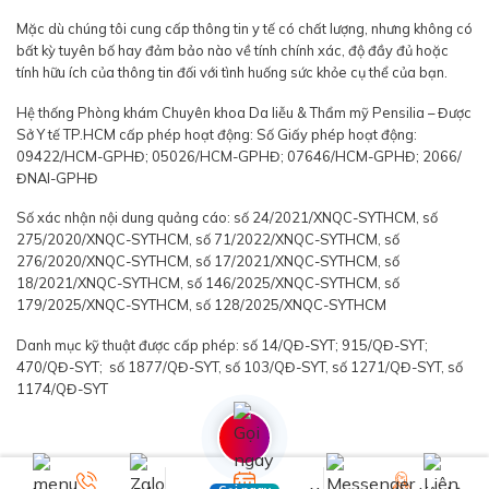
Mặc dù chúng tôi cung cấp thông tin y tế có chất lượng, nhưng không có
bất kỳ tuyên bố hay đảm bảo nào về tính chính xác, độ đầy đủ hoặc
tính hữu ích của thông tin đối với tình huống sức khỏe cụ thể của bạn.
Hệ thống Phòng khám Chuyên khoa Da liễu & Thẩm mỹ Pensilia – Được
Sở Y tế TP.HCM cấp phép hoạt động: Số Giấy phép hoạt động:
09422/HCM-GPHĐ; 05026/HCM-GPHĐ; 07646/HCM-GPHĐ; 2066/
ĐNAI-GPHĐ
Số xác nhận nội dung quảng cáo: số 24/2021/XNQC-SYTHCM, số
275/2020/XNQC-SYTHCM, số 71/2022/XNQC-SYTHCM, số
276/2020/XNQC-SYTHCM, số 17/2021/XNQC-SYTHCM, số
18/2021/XNQC-SYTHCM, số 146/2025/XNQC-SYTHCM, số
179/2025/XNQC-SYTHCM, số 128/2025/XNQC-SYTHCM
Danh mục kỹ thuật được cấp phép: số 14/QĐ-SYT; 915/QĐ-SYT;
470/QĐ-SYT; số 1877/QĐ-SYT, số 103/QĐ-SYT, số 1271/QĐ-SYT, số
1174/QĐ-SYT