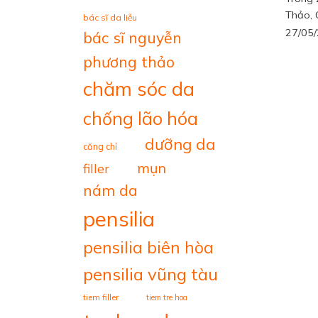
Thảo, 
bác sĩ da liễu
27/05
bác sĩ nguyễn
phương thảo
chăm sóc da
chống lão hóa
dưỡng da
căng chỉ
mụn
filler
nám da
pensilia
pensilia biên hòa
pensilia vũng tàu
tiem filler
tiem tre hoa