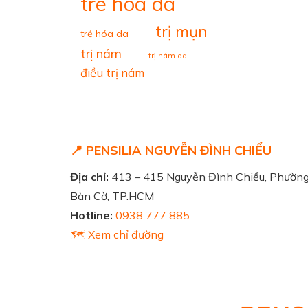
tre hoa da
trị mụn
trẻ hóa da
trị nám
trị nám da
điều trị nám
📍 PENSILIA NGUYỄN ĐÌNH CHIỂU
Địa chỉ:
413 – 415 Nguyễn Đình Chiểu, Phườn
Bàn Cờ, TP.HCM
Hotline:
0938 777 885
🗺️ Xem chỉ đường