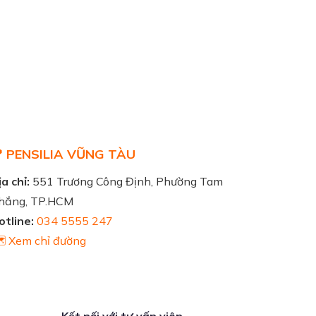
 PENSILIA VŨNG TÀU
a chỉ:
551 Trương Công Định, Phường Tam
hắng, TP.HCM
otline:
034 5555 247
️ Xem chỉ đường
Kết nối với tư vấn viên