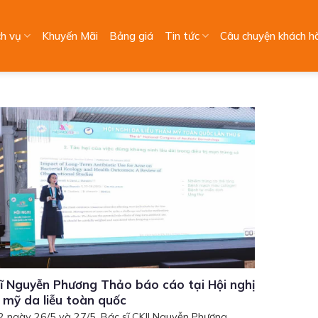
ch vụ
Khuyến Mãi
Bảng giá
Tin tức
Câu chuyện khách h
ĩ Nguyễn Phương Thảo báo cáo tại Hội nghị
mỹ da liễu toàn quốc
2 ngày 26/5 và 27/5, Bác sĩ CKII Nguyễn Phương