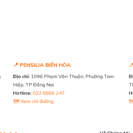
📍 PENSILIA BIÊN HÒA

g
Địa chỉ:
1096 Phạm Văn Thuận, Phường Tam
Đị
Hiệp, TP Đồng Nai
T
Hotline:
032 6666 247
H
🗺️ Xem chỉ đường

Về Chúng tôi