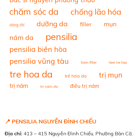
chăm sóc da
chống lão hóa
dưỡng da
mụn
filler
căng chỉ
pensilia
nám da
pensilia biên hòa
pensilia vũng tàu
tiem filler
tiem tre hoa
tre hoa da
trị mụn
trẻ hóa da
trị nám
điều trị nám
trị nám da
📍 PENSILIA NGUYỄN ĐÌNH CHIỂU
Địa chỉ:
413 – 415 Nguyễn Đình Chiểu, Phường Bàn Cờ,