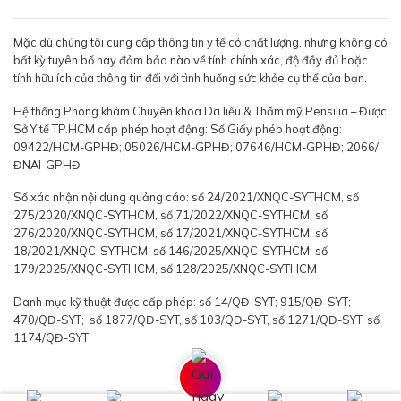
Mặc dù chúng tôi cung cấp thông tin y tế có chất lượng, nhưng không có
bất kỳ tuyên bố hay đảm bảo nào về tính chính xác, độ đầy đủ hoặc
tính hữu ích của thông tin đối với tình huống sức khỏe cụ thể của bạn.
Hệ thống Phòng khám Chuyên khoa Da liễu & Thẩm mỹ Pensilia – Được
Sở Y tế TP.HCM cấp phép hoạt động: Số Giấy phép hoạt động:
09422/HCM-GPHĐ; 05026/HCM-GPHĐ; 07646/HCM-GPHĐ; 2066/
ĐNAI-GPHĐ
Số xác nhận nội dung quảng cáo: số 24/2021/XNQC-SYTHCM, số
275/2020/XNQC-SYTHCM, số 71/2022/XNQC-SYTHCM, số
276/2020/XNQC-SYTHCM, số 17/2021/XNQC-SYTHCM, số
18/2021/XNQC-SYTHCM, số 146/2025/XNQC-SYTHCM, số
179/2025/XNQC-SYTHCM, số 128/2025/XNQC-SYTHCM
Danh mục kỹ thuật được cấp phép: số 14/QĐ-SYT; 915/QĐ-SYT;
470/QĐ-SYT; số 1877/QĐ-SYT, số 103/QĐ-SYT, số 1271/QĐ-SYT, số
1174/QĐ-SYT