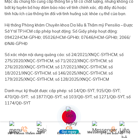
Mặc dù chúng tôi cung cấp thông tin y tế có chất lượng, nhưng không có
bất kỳ tuyên bố hay đảm bảo nào về tính chính xác, độ đầy đủ hoặc
tính hữu ích của thông tin đối với tình huống sức khỏe cụ thể của bạn.
Hệ thống Phòng khám Chuyên khoa Da liễu & Thẩm mỹ Pensilia – Được
Sở Y tế TP.HCM cấp phép hoạt động: Số Giấy phép hoạt động:
09422/HCM-GPHĐ; 05026/HCM-GPHĐ; 07646/HCM-GPHĐ; 2066/
ĐNAI-GPHĐ
Số xác nhận nội dung quảng cáo: số 24/2021/XNQC-SYTHCM, số
275/2020/XNQC-SYTHCM, số 71/2022/XNQC-SYTHCM, số
276/2020/XNQC-SYTHCM, số 17/2021/XNQC-SYTHCM, số
18/2021/XNQC-SYTHCM, số 146/2025/XNQC-SYTHCM, số
179/2025/XNQC-SYTHCM, số 128/2025/XNQC-SYTHCM
Danh mục kỹ thuật được cấp phép: số 14/QĐ-SYT; 915/QĐ-SYT;
470/QĐ-SYT; số 1877/QĐ-SYT, số 103/QĐ-SYT, số 1271/QĐ-SYT, số
1174/QĐ-SYT
Gọi ngay
Menu
Zalo
Messenger
Liên hệ
Hệ thống thẩm mỹ
Đặt Lịch Hẹn
Tìm bác sĩ