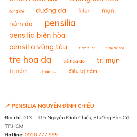
dưỡng da
mụn
filler
căng chỉ
pensilia
nám da
pensilia biên hòa
pensilia vũng tàu
tiem filler
tiem tre hoa
tre hoa da
trị mụn
trẻ hóa da
trị nám
điều trị nám
trị nám da
📍 PENSILIA NGUYỄN ĐÌNH CHIỂU
Địa chỉ:
413 – 415 Nguyễn Đình Chiểu, Phường Bàn Cờ,
TP.HCM
Hotline:
0938 777 885