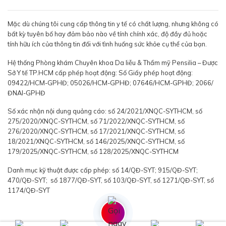
Mặc dù chúng tôi cung cấp thông tin y tế có chất lượng, nhưng không có
bất kỳ tuyên bố hay đảm bảo nào về tính chính xác, độ đầy đủ hoặc
tính hữu ích của thông tin đối với tình huống sức khỏe cụ thể của bạn.
Hệ thống Phòng khám Chuyên khoa Da liễu & Thẩm mỹ Pensilia – Được
Sở Y tế TP.HCM cấp phép hoạt động: Số Giấy phép hoạt động:
09422/HCM-GPHĐ; 05026/HCM-GPHĐ; 07646/HCM-GPHĐ; 2066/
ĐNAI-GPHĐ
Số xác nhận nội dung quảng cáo: số 24/2021/XNQC-SYTHCM, số
275/2020/XNQC-SYTHCM, số 71/2022/XNQC-SYTHCM, số
276/2020/XNQC-SYTHCM, số 17/2021/XNQC-SYTHCM, số
18/2021/XNQC-SYTHCM, số 146/2025/XNQC-SYTHCM, số
179/2025/XNQC-SYTHCM, số 128/2025/XNQC-SYTHCM
Danh mục kỹ thuật được cấp phép: số 14/QĐ-SYT; 915/QĐ-SYT;
470/QĐ-SYT; số 1877/QĐ-SYT, số 103/QĐ-SYT, số 1271/QĐ-SYT, số
1174/QĐ-SYT