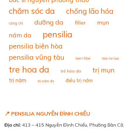
chăm sóc da
chống lão hóa
dưỡng da
mụn
filler
căng chỉ
pensilia
nám da
pensilia biên hòa
pensilia vũng tàu
tiem filler
tiem tre hoa
tre hoa da
trị mụn
trẻ hóa da
trị nám
điều trị nám
trị nám da
📍 PENSILIA NGUYỄN ĐÌNH CHIỂU
Địa chỉ:
413 – 415 Nguyễn Đình Chiểu, Phường Bàn Cờ,